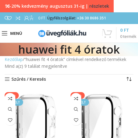
10-20% kedvezmény augusztus 31-ig |
részletek
0
0
FT
Ügyfélszolgálat:
+36 30 8686 351
0
FT
MENÜ
0
termék
huawei fit 4 óratok
Kezdőlap
“huawei fit 4 óratok” címkével rendelkező termékek
Mind a(z) 9 találat megjelenítve
Szűrés / Keresés
-40%
-40%
KIEMELT
KIEMELT