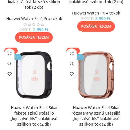
kialakítású átlátszó szilikon
kialakítású szilikon tok (2 db)
tok (2 db)
Huawei Watch Fit 4 tokok
Huawei Watch Fit 4 Pro tokok
3.990
Ft
5.990
Ft
KOSÁRBA TESZEM
2.990
Ft
4.990
Ft
KOSÁRBA TESZEM
-33%
-33%
KIEMELT
KIEMELT
Huawei Watch Fit 4 Sikai
Huawei Watch Fit 4 Sikai
fekete színű ütésálló
rózsaarany színű ütésálló
„kijelzővédős” kialakítású
„kijelzővédős” kialakítású
szilikon tok (2 db)
szilikon tok (2 db)