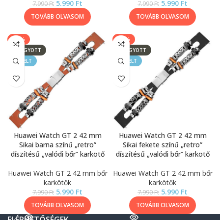
5.990
Ft
5.990
Ft
7.990
Ft
7.990
Ft
TOVÁBB OLVASOM
TOVÁBB OLVASOM
-25%
-25%
ELFOGYOTT
ELFOGYOTT
KIEMELT
KIEMELT
Huawei Watch GT 2 42 mm
Huawei Watch GT 2 42 mm
Sikai barna színű „retro”
Sikai fekete színű „retro”
díszítésű „valódi bőr” karkötő
díszítésű „valódi bőr” karkötő
Huawei Watch GT 2 42 mm bőr
Huawei Watch GT 2 42 mm bőr
karkötők
karkötők
5.990
Ft
5.990
Ft
7.990
Ft
7.990
Ft
TOVÁBB OLVASOM
TOVÁBB OLVASOM
ELÉRHETŐSÉGEK