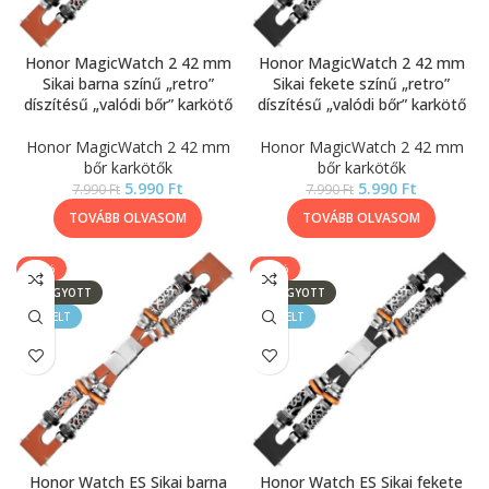
Honor MagicWatch 2 42 mm
Honor MagicWatch 2 42 mm
Sikai barna színű „retro”
Sikai fekete színű „retro”
díszítésű „valódi bőr” karkötő
díszítésű „valódi bőr” karkötő
Honor MagicWatch 2 42 mm
Honor MagicWatch 2 42 mm
bőr karkötők
bőr karkötők
5.990
Ft
5.990
Ft
7.990
Ft
7.990
Ft
TOVÁBB OLVASOM
TOVÁBB OLVASOM
-25%
-25%
ELFOGYOTT
ELFOGYOTT
KIEMELT
KIEMELT
Honor Watch ES Sikai barna
Honor Watch ES Sikai fekete