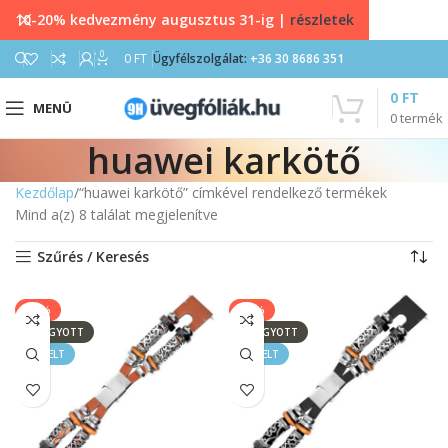
10-20% kedvezmény augusztus 31-ig |
részletek
0
0
FT
Ügyfélszolgálat:
+36 30 8686 351
0
FT
MENÜ
0
termék
huawei karkötő
Kezdőlap
“huawei karkötő” címkével rendelkező termékek
Mind a(z) 8 találat megjelenítve
Szűrés / Keresés
-25%
-25%
ELFOGYOTT
ELFOGYOTT
KIEMELT
KIEMELT