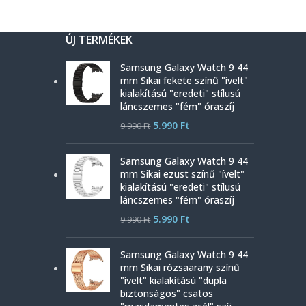
ÚJ TERMÉKEK
Samsung Galaxy Watch 9 44
mm Sikai fekete színű "ívelt"
kialakítású "eredeti" stílusú
láncszemes "fém" óraszíj
5.990
Ft
9.990
Ft
Samsung Galaxy Watch 9 44
mm Sikai ezüst színű "ívelt"
kialakítású "eredeti" stílusú
láncszemes "fém" óraszíj
5.990
Ft
9.990
Ft
Samsung Galaxy Watch 9 44
mm Sikai rózsaarany színű
"ívelt" kialakítású "dupla
biztonságos" csatos