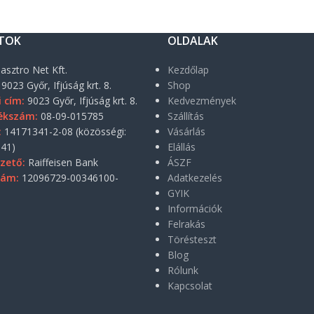
TOK
OLDALAK
asztro Net Kft.
Kezdőlap
9023 Győr, Ifjúság krt. 8.
Shop
i cím:
9023 Győr, Ifjúság krt. 8.
Kedvezmények
ékszám:
08-09-015785
Szállítás
:
14171341-2-08 (közösségi:
Vásárlás
41)
Elállás
zető:
Raiffeisen Bank
ÁSZF
zám:
12096729-00346100-
Adatkezelés
GYIK
Információk
Felrakás
Törésteszt
Blog
Rólunk
Kapcsolat