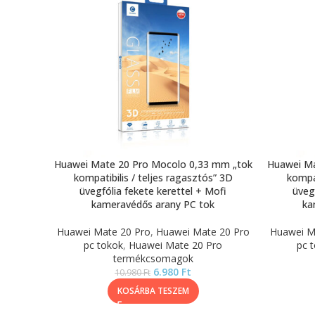
Huawei Mate 20 Pro Mocolo 0,33 mm „tok
Huawei Ma
kompatibilis / teljes ragasztós” 3D
kompat
üvegfólia fekete kerettel + Mofi
üveg
kameravédős arany PC tok
ka
Huawei Mate 20 Pro
,
Huawei Mate 20 Pro
Huawei M
pc tokok
,
Huawei Mate 20 Pro
pc 
termékcsomagok
6.980
Ft
10.980
Ft
KOSÁRBA TESZEM