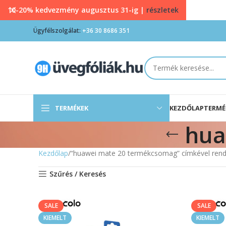
10-20% kedvezmény augusztus 31-ig |
részletek
Ügyfélszolgálat:
+36 30 8686 351
TERMÉKEK
KEZDŐLAP
TERMÉ
hua
Kezdőlap
“huawei mate 20 termékcsomag” címkével rend
Szűrés / Keresés
SALE
SALE
KIEMELT
KIEMELT