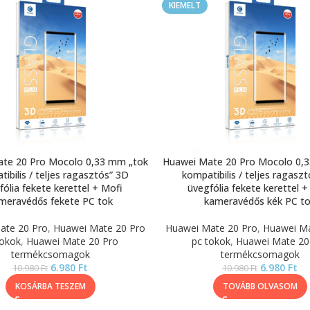
KIEMELT
te 20 Pro Mocolo 0,33 mm „tok
Huawei Mate 20 Pro Mocolo 0,
ibilis / teljes ragasztós” 3D
kompatibilis / teljes ragasz
fólia fekete kerettel + Mofi
üvegfólia fekete kerettel +
meravédős fekete PC tok
kameravédős kék PC t
ate 20 Pro
,
Huawei Mate 20 Pro
Huawei Mate 20 Pro
,
Huawei Ma
tokok
,
Huawei Mate 20 Pro
pc tokok
,
Huawei Mate 20
termékcsomagok
termékcsomagok
6.980
Ft
6.980
Ft
10.980
Ft
10.980
Ft
KOSÁRBA TESZEM
TOVÁBB OLVASOM