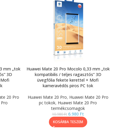
33 mm „tok
Huawei Mate 20 Pro Mocolo 0,33 mm „tok
tós” 3D
kompatibilis / teljes ragasztós” 3D
 Mofi
üvegfólia fekete kerettel + Mofi
ok
kameravédős piros PC tok
te 20 Pro
Huawei Mate 20 Pro
,
Huawei Mate 20 Pro
 Pro
pc tokok
,
Huawei Mate 20 Pro
termékcsomagok
6.980
Ft
10.980
Ft
KOSÁRBA TESZEM