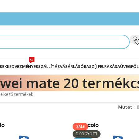
ÚJ
KEK
KEDVEZMÉNYEK
SZÁLLÍTÁS
VÁSÁRLÁS
ÓRASZÍJ FELRAKÁSA
ÜVEGFÓL
wei mate 20 termék
elkező termékek
Mutat
SALE
ELFOGYOTT