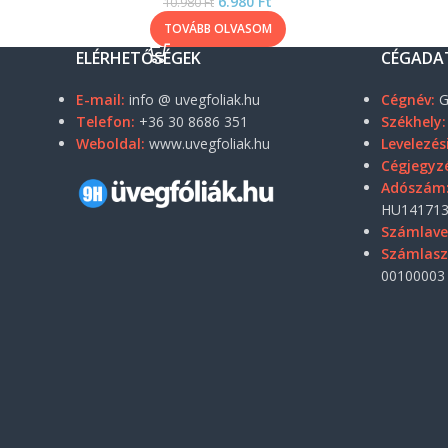
6.980
Ft
10.980
Ft
TOVÁBB OLVASOM
ELÉRHETŐSÉGEK
CÉGADA
E-mail:
info @ uvegfoliak.hu
Cégnév:
G
Telefon:
+36 30 8686 351
Székhely:
Weboldal:
www.uvegfoliak.hu
Levelezés
Cégjegyz
Adószám
HU141713
Számlave
Számlas
00100003