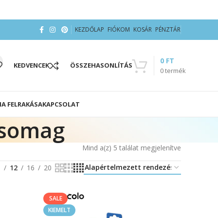
KEZDŐLAP
FIÓKOM
KOSÁR
PÉNZTÁR
0
FT
KEDVENCEK
ÖSSZEHASONLÍTÁS
0
termék
IA FELRAKÁSA
KAPCSOLAT
csomag
Mind a(z) 5 találat megjelenítve
8
12
16
20
SALE
KIEMELT