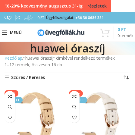
10-20% kedvezmény augusztus 31-ig |
részletek
0
0
FT
Ügyfélszolgálat:
+36 30 8686 351
0
FT
MENÜ
0
termék
huawei óraszíj
Kezdőlap
“huawei óraszíj” címkével rendelkező termékek
1–12 termék, összesen 16 db
Szűrés / Keresés
-17%
-17%
KIEMELT
KIEMELT