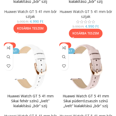
kialakítású „bőr” szíj
kialakítású „bőr” szíj
Huawei Watch GT 5 41 mm bőr
Huawei Watch GT 5 41 mm bőr
szíjak
szíjak
4.990
Ft
5.990
Ft
4.990
Ft
5.990
Ft
KOSÁRBA TESZEM
KOSÁRBA TESZEM
-17%
-17%
KIEMELT
KIEMELT
Huawei Watch GT 5 41 mm
Huawei Watch GT 5 41 mm
Sikai fehér színű „ívelt”
Sikai púderrózsaszín színű
kialakítású „bőr” szíj
„ívelt” kialakítású „bőr” szíj
Huawei Watch GT 5 41 mm bőr
Huawei Watch GT 5 41 mm bőr