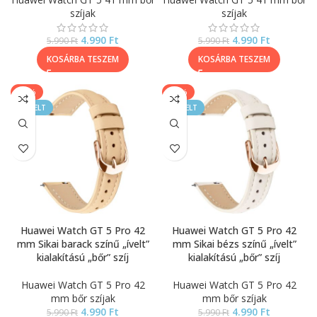
szíjak
szíjak
4.990
Ft
4.990
Ft
5.990
Ft
5.990
Ft
KOSÁRBA TESZEM
KOSÁRBA TESZEM
-17%
-17%
KIEMELT
KIEMELT
Huawei Watch GT 5 Pro 42
Huawei Watch GT 5 Pro 42
mm Sikai barack színű „ívelt”
mm Sikai bézs színű „ívelt”
kialakítású „bőr” szíj
kialakítású „bőr” szíj
Huawei Watch GT 5 Pro 42
Huawei Watch GT 5 Pro 42
mm bőr szíjak
mm bőr szíjak
4.990
Ft
4.990
Ft
5.990
Ft
5.990
Ft