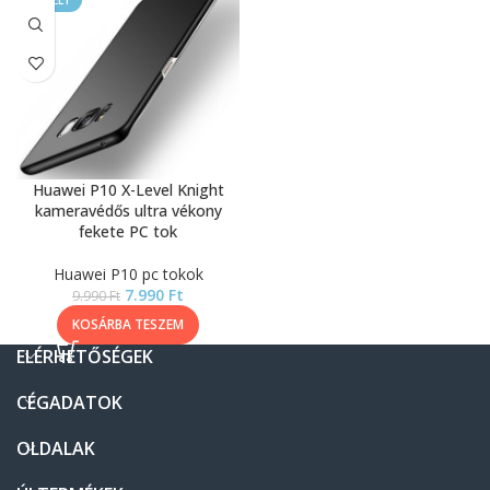
KIEMELT
Huawei P10 X-Level Knight
kameravédős ultra vékony
fekete PC tok
Huawei P10 pc tokok
7.990
Ft
9.990
Ft
KOSÁRBA TESZEM
ELÉRHETŐSÉGEK
CÉGADATOK
OLDALAK