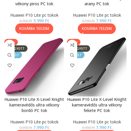
vékony piros PC tok
arany PC tok
Huawei P10 Lite pc tokok
Huawei P10 Lite pc tokok
5.990
Ft
7.990
Ft
6.990
Ft
9.990
Ft
KOSÁRBA TESZEM
KOSÁRBA TESZEM
-20%
-20%
ELFOGYOTT
ELFOGYOTT
KIEMELT
KIEMELT
Huawei P10 Lite X-Level Knight
Huawei P10 Lite X-Level Knight
kameravédős ultra vékony
kameravédős ultra vékony
bordó PC tok
fekete PC tok
Huawei P10 Lite pc tokok
Huawei P10 Lite pc tokok
7.990
Ft
7.990
Ft
9.990
Ft
9.990
Ft