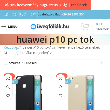
10-20% kedvezmény augusztus 31-ig |
részletek
0
0
FT
Ügyfélszolgálat:
+36 30 8686 351
0
FT
MENÜ
0
termék
huawei p10 pc tok
Kezdőlap
“huawei p10 pc tok” címkével rendelkező termékek
Mind a(z) 9 találat megjelenítve
Szűrés / Keresés
-14%
-14%
KIEMELT
KIEMELT