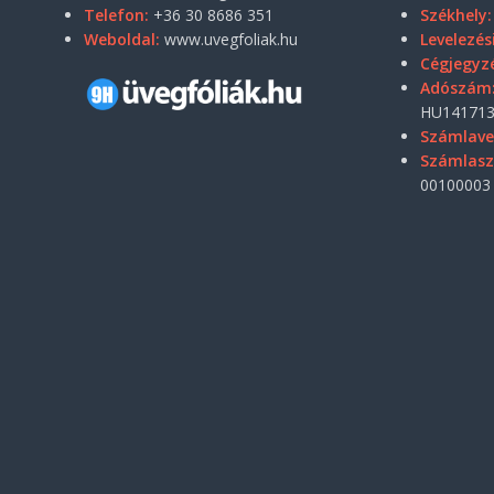
Telefon:
+36 30 8686 351
Székhely:
Weboldal:
www.uvegfoliak.hu
Levelezés
Cégjegyz
Adószám
HU141713
Számlave
Számlas
00100003