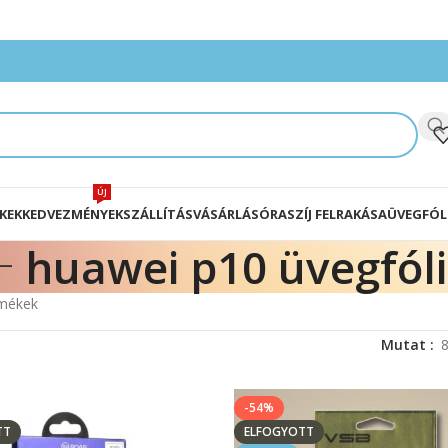
ÚJ
KEK
KEDVEZMÉNYEK
SZÁLLÍTÁS
VÁSÁRLÁS
ÓRASZÍJ FELRAKÁSA
ÜVEGFÓL
huawei p10 üvegfól
rmékek
Mutat
-54%
TT
ELFOGYOTT