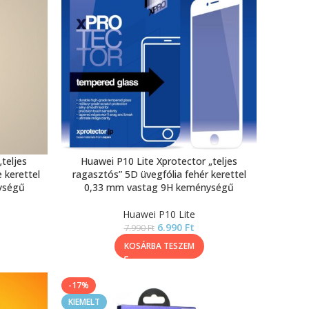
teljes
Huawei P10 Lite Xprotector „teljes
 kerettel
ragasztós” 5D üvegfólia fehér kerettel
ységű
0,33 mm vastag 9H keménységű
Huawei P10 Lite
6.990
Ft
7.990
Ft
KOSÁRBA TESZEM
-17%
KIEMELT