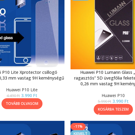
 P10 Lite Xprotector csillogó
Huawei P10 Lumann Glass „
 0,33 mm vastag 9H keménységű
ragasztós” 5D üvegfólia fekete
0,26 mm vastag 9H kemén
Huawei P10 Lite
3.990
Ft
Huawei P10
4.490
Ft
3.990
Ft
5.990
Ft
TOVÁBB OLVASOM
KOSÁRBA TESZEM
-11%
KIEMELT