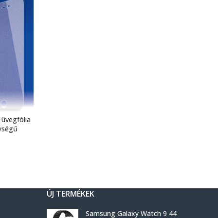
 üvegfólia
ységű
ÚJ TERMÉKEK
Samsung Galaxy Watch 9 44