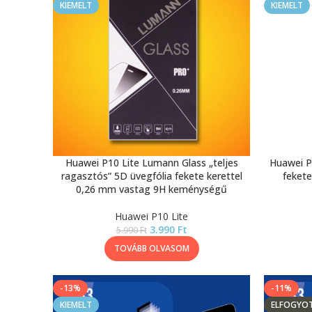
KIEMELT
KIEMELT
Huawei P10 Lite Lumann Glass „teljes
Huawei P
ragasztós” 5D üvegfólia fekete kerettel
fekete
0,26 mm vastag 9H keménységű
Huawei P10 Lite
3.990
Ft
5.990
Ft
TOVÁBB OLVASOM
-13%
-11%
KIEMELT
ELFOGYO