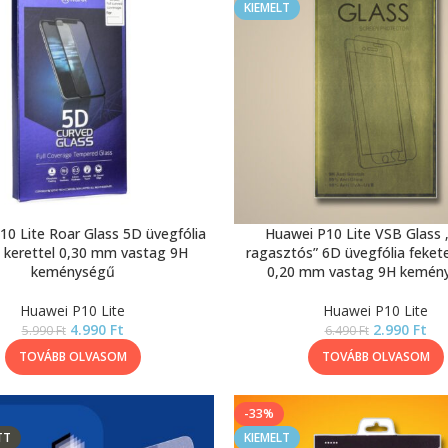
KIEMELT
10 Lite Roar Glass 5D üvegfólia
Huawei P10 Lite VSB Glass „
 kerettel 0,30 mm vastag 9H
ragasztós” 6D üvegfólia fekete
keménységű
0,20 mm vastag 9H kemén
Huawei P10 Lite
Huawei P10 Lite
4.990
Ft
2.990
Ft
5.990
Ft
6.490
Ft
TOVÁBB OLVASOM
TOVÁBB OLVASOM
-33%
TT
KIEMELT