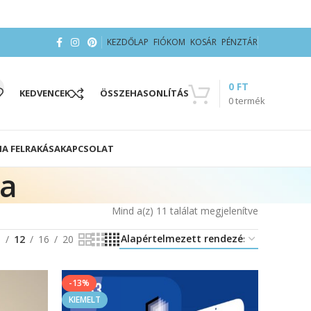
KEZDŐLAP
FIÓKOM
KOSÁR
PÉNZTÁR
0
FT
KEDVENCEK
ÖSSZEHASONLÍTÁS
0
termék
IA FELRAKÁSA
KAPCSOLAT
ia
Mind a(z) 11 találat megjelenítve
8
12
16
20
-13%
KIEMELT