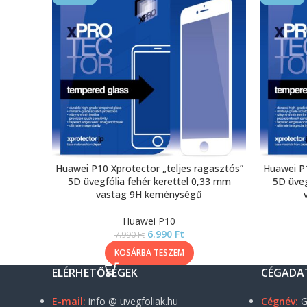
Huawei P10 Xprotector „teljes ragasztós”
Huawei P1
5D üvegfólia fehér kerettel 0,33 mm
5D üveg
vastag 9H keménységű
Huawei P10
6.990
Ft
7.990
Ft
KOSÁRBA TESZEM
ELÉRHETŐSÉGEK
CÉGADA
E-mail:
info @ uvegfoliak.hu
Cégnév:
G