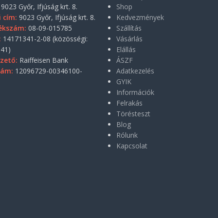
9023 Győr, Ifjúság krt. 8.
Shop
i cím:
9023 Győr, Ifjúság krt. 8.
Kedvezmények
ékszám:
08-09-015785
Szállítás
:
14171341-2-08 (közösségi:
Vásárlás
41)
Elállás
zető:
Raiffeisen Bank
ÁSZF
zám:
12096729-00346100-
Adatkezelés
GYIK
Információk
Felrakás
Törésteszt
Blog
Rólunk
Kapcsolat