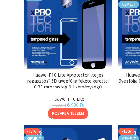
KIEMELT
Huawei P10 Lite Xprotector „teljes
Huawei
ragasztós” 5D üvegfólia fekete kerettel
üvegfólia
0,33 mm vastag 9H keménységű
Huawei P10 Lite
6.990
Ft
7.990
Ft
KOSÁRBA TESZEM
-13%
-13%
KIEMELT
KIEMELT