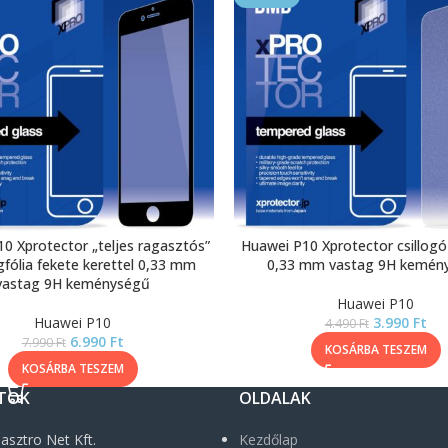
0 Xprotector „teljes ragasztós”
Huawei P10 Xprotector csillogó
fólia fekete kerettel 0,33 mm
0,33 mm vastag 9H kemén
vastag 9H keménységű
Huawei P10
Huawei P10
3.990
Ft
4.490
Ft
6.990
Ft
7.990
Ft
KOSÁRBA TESZEM
KOSÁRBA TESZEM
TOK
OLDALAK
asztro Net Kft.
Kezdőlap