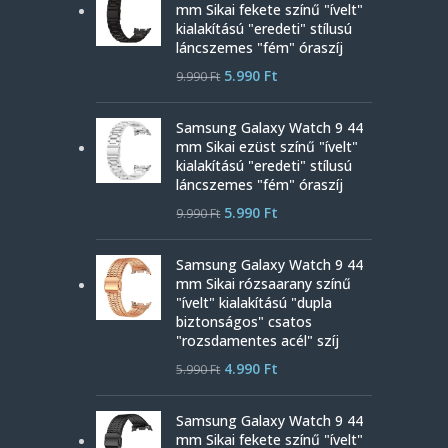
mm Sikai fekete színű "ívelt"
kialakítású "eredeti" stílusú
láncszemes "fém" óraszíj
5.990
Ft
9.990
Ft
Samsung Galaxy Watch 9 44
mm Sikai ezüst színű "ívelt"
kialakítású "eredeti" stílusú
láncszemes "fém" óraszíj
5.990
Ft
9.990
Ft
Samsung Galaxy Watch 9 44
mm Sikai rózsaarany színű
"ívelt" kialakítású "dupla
biztonságos" csatos
"rozsdamentes acél" szíj
4.990
Ft
5.990
Ft
Samsung Galaxy Watch 9 44
mm Sikai fekete színű "ívelt"