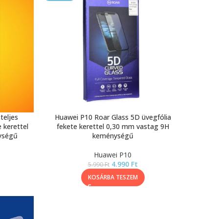
teljes
Huawei P10 Roar Glass 5D üvegfólia
 kerettel
fekete kerettel 0,30 mm vastag 9H
ységű
keménységű
Huawei P10
4.990
Ft
5.990
Ft
KOSÁRBA TESZEM