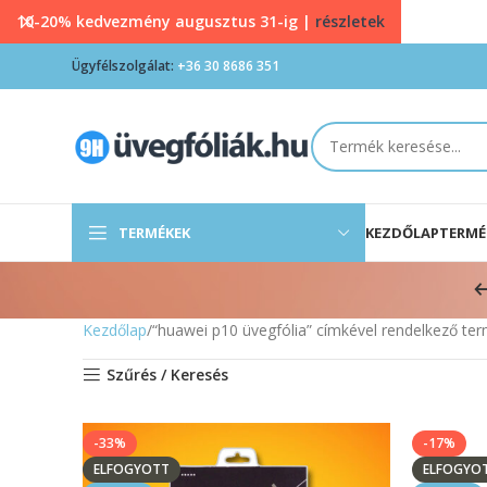
10-20% kedvezmény augusztus 31-ig |
részletek
Ügyfélszolgálat:
+36 30 8686 351
TERMÉKEK
KEZDŐLAP
TERMÉ
Kezdőlap
“huawei p10 üvegfólia” címkével rendelkező te
Szűrés / Keresés
-33%
-17%
ELFOGYOTT
ELFOGYO