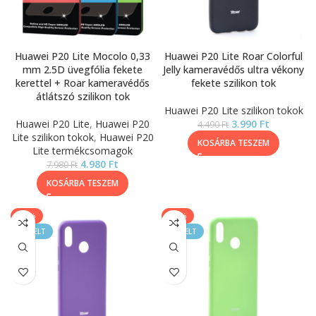
Huawei P20 Lite Mocolo 0,33
Huawei P20 Lite Roar Colorful
mm 2.5D üvegfólia fekete
Jelly kameravédős ultra vékony
kerettel + Roar kameravédős
fekete szilikon tok
átlátszó szilikon tok
Huawei P20 Lite szilikon tokok
Huawei P20 Lite
,
Huawei P20
3.990
Ft
4.490
Ft
Lite szilikon tokok
,
Huawei P20
KOSÁRBA TESZEM
Lite termékcsomagok
4.980
Ft
7.980
Ft
KOSÁRBA TESZEM
-11%
-11%
KIEMELT
KIEMELT