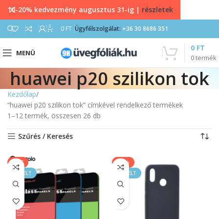
10-20% kedvezmény augusztus 31-ig |
részletek
0
0
FT
Ügyfélszolgálat:
+36 30 8686 351
0
FT
MENÜ
0
termék
huawei p20 szilikon tok
Kezdőlap
“huawei p20 szilikon tok” címkével rendelkező termékek
1–12 termék, összesen 26 db
Szűrés / Keresés
SALE
-11%
KIEMELT
KIEMELT