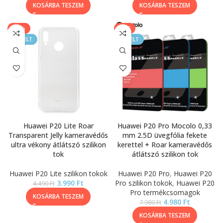
KOSÁRBA TESZEM
KOSÁRBA TESZEM
-11%
SALE
KIEMELT
KIEMELT
Huawei P20 Lite Roar
Huawei P20 Pro Mocolo 0,33
Transparent Jelly kameravédős
mm 2.5D üvegfólia fekete
ultra vékony átlátszó szilikon
kerettel + Roar kameravédős
tok
átlátszó szilikon tok
Huawei P20 Lite szilikon tokok
Huawei P20 Pro
,
Huawei P20
3.990
Ft
Pro szilikon tokok
,
Huawei P20
4.490
Ft
Pro termékcsomagok
KOSÁRBA TESZEM
4.980
Ft
7.980
Ft
KOSÁRBA TESZEM