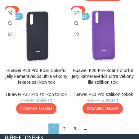
-11%
-11%
KIEMELT
KIEMELT
Huawei P20 Pro Roar Colorful
Huawei P20 Pro Roar Colorful
Jelly kameravédős ultra vékony
Jelly kameravédős ultra vékony
fekete szilikon tok
lila szilikon tok
Huawei P20 Pro szilikon tokok
Huawei P20 Pro szilikon tokok
3.990
Ft
3.990
Ft
4.490
Ft
4.490
Ft
KOSÁRBA TESZEM
KOSÁRBA TESZEM
1
2
3
→
ELÉRHETŐSÉGEK