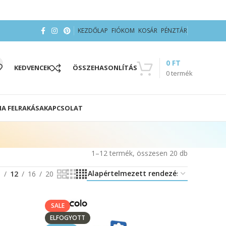
KEZDŐLAP
FIÓKOM
KOSÁR
PÉNZTÁR
0
FT
KEDVENCEK
ÖSSZEHASONLÍTÁS
0
termék
IA FELRAKÁSA
KAPCSOLAT
1–12 termék, összesen 20 db
8
12
16
20
SALE
ELFOGYOTT