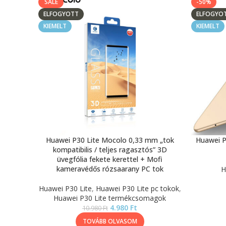
SALE
-50%
ELFOGYOTT
ELFOGYO
KIEMELT
KIEMELT
Huawei P30 Lite Mocolo 0,33 mm „tok
Huawei P
kompatibilis / teljes ragasztós” 3D
üvegfólia fekete kerettel + Mofi
kameravédős rózsaarany PC tok
H
Huawei P30 Lite
,
Huawei P30 Lite pc tokok
,
Huawei P30 Lite termékcsomagok
4.980
Ft
10.980
Ft
TOVÁBB OLVASOM