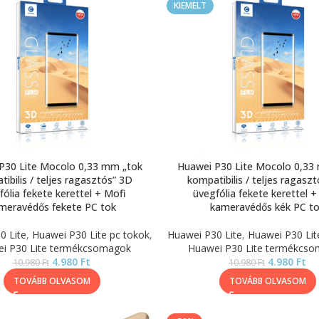
KIEMELT
P30 Lite Mocolo 0,33 mm „tok
Huawei P30 Lite Mocolo 0,33
ibilis / teljes ragasztós” 3D
kompatibilis / teljes ragasz
fólia fekete kerettel + Mofi
üvegfólia fekete kerettel +
meravédős fekete PC tok
kameravédős kék PC t
0 Lite
,
Huawei P30 Lite pc tokok
,
Huawei P30 Lite
,
Huawei P30 Lit
i P30 Lite termékcsomagok
Huawei P30 Lite termékcs
4.980
Ft
4.980
Ft
10.980
Ft
10.980
Ft
TOVÁBB OLVASOM
TOVÁBB OLVASOM