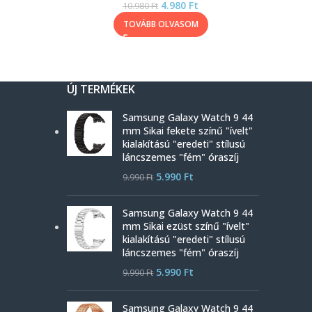
4.980
Ft
10.980
Ft
TOVÁBB OLVASOM
ÚJ TERMÉKEK
Samsung Galaxy Watch 9 44
mm Sikai fekete színű "ívelt"
kialakítású "eredeti" stílusú
láncszemes "fém" óraszíj
5.990
Ft
9.990
Ft
Samsung Galaxy Watch 9 44
mm Sikai ezüst színű "ívelt"
kialakítású "eredeti" stílusú
láncszemes "fém" óraszíj
5.990
Ft
9.990
Ft
Samsung Galaxy Watch 9 44