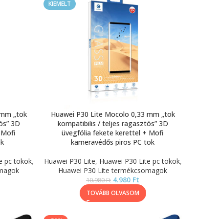
KIEMELT
 mm „tok
Huawei P30 Lite Mocolo 0,33 mm „tok
tós” 3D
kompatibilis / teljes ragasztós” 3D
 Mofi
üvegfólia fekete kerettel + Mofi
ok
kameravédős piros PC tok
e pc tokok
,
Huawei P30 Lite
,
Huawei P30 Lite pc tokok
,
omagok
Huawei P30 Lite termékcsomagok
4.980
Ft
10.980
Ft
TOVÁBB OLVASOM