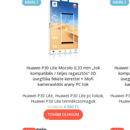
KIEMELT
KIEMELT
Huawei P30 Lite Mocolo 0,33 mm „tok
Huawei 
kompatibilis / teljes ragasztós” 3D
kompat
üvegfólia fekete kerettel + Mofi
üveg
kameravédős arany PC tok
ka
Huawei P30 Lite
,
Huawei P30 Lite pc tokok
,
Huawei P3
Huawei P30 Lite termékcsomagok
Huawe
4.980
Ft
10.980
Ft
TOVÁBB OLVASOM