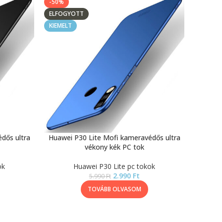
-50%
ELFOGYOTT
KIEMELT
dős ultra
Huawei P30 Lite Mofi kameravédős ultra
vékony kék PC tok
ok
Huawei P30 Lite pc tokok
2.990
Ft
5.990
Ft
TOVÁBB OLVASOM