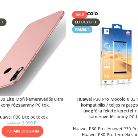
SALE
TT
ELFOGYOTT
KIEMELT
30 Lite Mofi kameravédős ultra
Huawei P30 Pro Mocolo 0,33
ékony rózsaarany PC tok
kompatibilis / teljes ragasz
üvegfólia fekete kerettel +
kameravédős arany PC 
uawei P30 Lite pc tokok
2.990
Ft
5.990
Ft
Huawei P30 Pro
,
Huawei P30 Pro
TOVÁBB OLVASOM
Huawei P30 Pro termékcs