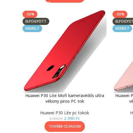
-50%
-50%
ELFOGYOTT
ELFOGYO
KIEMELT
KIEMELT
Huawei P30 Lite Mofi kameravédős ultra
Huawei P
vékony piros PC tok
v
Huawei P30 Lite pc tokok
H
2.990
Ft
5.990
Ft
TOVÁBB OLVASOM