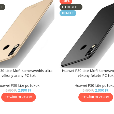
-50%
TT
ELFOGYOTT
KIEMELT
30 Lite Mofi kameravédős ultra
Huawei P30 Lite Mofi kameravé
vékony arany PC tok
vékony fekete PC tok
uawei P30 Lite pc tokok
Huawei P30 Lite pc tok
2.990
Ft
2.990
Ft
5.990
Ft
5.990
Ft
TOVÁBB OLVASOM
TOVÁBB OLVASOM