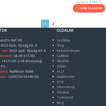
4.980
Ft
10.980
Ft
TOVÁBB OLVASOM
1
2
→
TOK
OLDALAK
asztro Net Kft.
Kezdőlap
9023 Győr, Ifjúság krt. 8.
Shop
i cím:
9023 Győr, Ifjúság krt. 8.
Kedvezmények
ékszám:
08-09-015785
Szállítás
:
14171341-2-08 (közösségi:
Vásárlás
41)
Elállás
zető:
Raiffeisen Bank
ÁSZF
zám:
12096729-00346100-
Adatkezelés
GYIK
Információk
Felrakás
Törésteszt
Blog