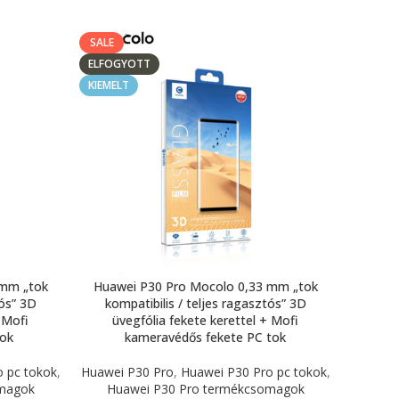
SALE
ELFOGYOTT
KIEMELT
 mm „tok
Huawei P30 Pro Mocolo 0,33 mm „tok
tós” 3D
kompatibilis / teljes ragasztós” 3D
 Mofi
üvegfólia fekete kerettel + Mofi
tok
kameravédős fekete PC tok
 pc tokok
,
Huawei P30 Pro
,
Huawei P30 Pro pc tokok
,
omagok
Huawei P30 Pro termékcsomagok