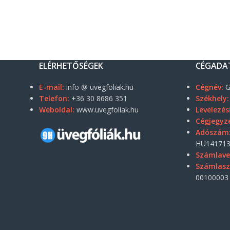
ELÉRHETŐSÉGEK
CÉGADA
E-mail:
info @ uvegfoliak.hu
Cégnév:
G
Telefon:
+36 30 8686 351
Székhely:
Weboldal:
www.uvegfoliak.hu
Levelezés
Cégjegyz
Adószám
HU141713
Számlave
Számlas
00100003