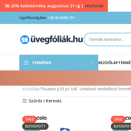
10-20% kedvezmény augusztus 31-ig |
részletek
Ügyfélszolgálat:
+36 30 8686 351
TERMÉKEK
KEZDŐLAP
TERMÉ
Kezdőlap
“huawei p30 pc tok” címkével rendelkező termé
Szűrés / Keresés
SALE
SALE
ELFOGYOTT
ELFOGYO