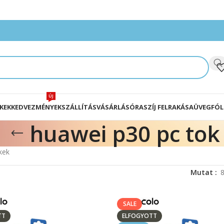
ÚJ
KEK
KEDVEZMÉNYEK
SZÁLLÍTÁS
VÁSÁRLÁS
ÓRASZÍJ FELRAKÁSA
ÜVEGFÓL
huawei p30 pc tok
kek
Mutat
SALE
TT
ELFOGYOTT