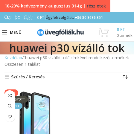
10-20% kedvezmény augusztus 31-ig |
részletek
0
0
FT
Ügyfélszolgálat:
+36 30 8686 351
0
FT
MENÜ
0
termék
huawei p30 vízálló tok
Kezdőlap
“huawei p30 vízálló tok” címkével rendelkező termékek
Összesen 1 találat
Szűrés / Keresés
-23%
ELFOGYOTT
KIEMELT