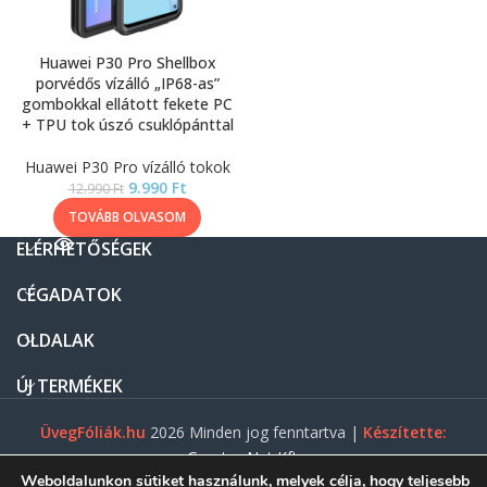
Huawei P30 Pro Shellbox
porvédős vízálló „IP68-as”
gombokkal ellátott fekete PC
+ TPU tok úszó csuklópánttal
Huawei P30 Pro vízálló tokok
9.990
Ft
12.990
Ft
TOVÁBB OLVASOM
ELÉRHETŐSÉGEK
CÉGADATOK
OLDALAK
ÚJ TERMÉKEK
ÜvegFóliák.hu
2026 Minden jog fenntartva |
Készítette:
Gasztro Net Kft.
Weboldalunkon sütiket használunk, melyek célja, hogy teljesebb