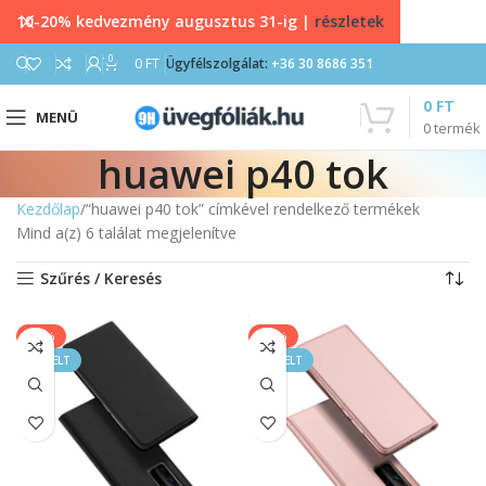
10-20% kedvezmény augusztus 31-ig |
részletek
0
0
FT
Ügyfélszolgálat:
+36 30 8686 351
0
FT
MENÜ
0
termék
huawei p40 tok
Kezdőlap
“huawei p40 tok” címkével rendelkező termékek
Mind a(z) 6 találat megjelenítve
Szűrés / Keresés
-33%
-17%
KIEMELT
KIEMELT