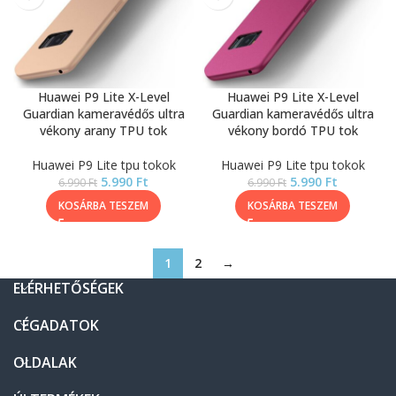
Huawei P9 Lite X-Level
Huawei P9 Lite X-Level
Guardian kameravédős ultra
Guardian kameravédős ultra
vékony arany TPU tok
vékony bordó TPU tok
Huawei P9 Lite tpu tokok
Huawei P9 Lite tpu tokok
5.990
Ft
5.990
Ft
6.990
Ft
6.990
Ft
KOSÁRBA TESZEM
KOSÁRBA TESZEM
1
2
→
ELÉRHETŐSÉGEK
CÉGADATOK
OLDALAK