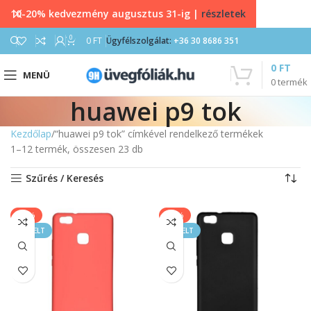
10-20% kedvezmény augusztus 31-ig |
részletek
0
0
FT
Ügyfélszolgálat:
+36 30 8686 351
0
FT
MENÜ
0
termék
huawei p9 tok
Kezdőlap
“huawei p9 tok” címkével rendelkező termékek
1–12 termék, összesen 23 db
Szűrés / Keresés
-11%
-11%
KIEMELT
KIEMELT