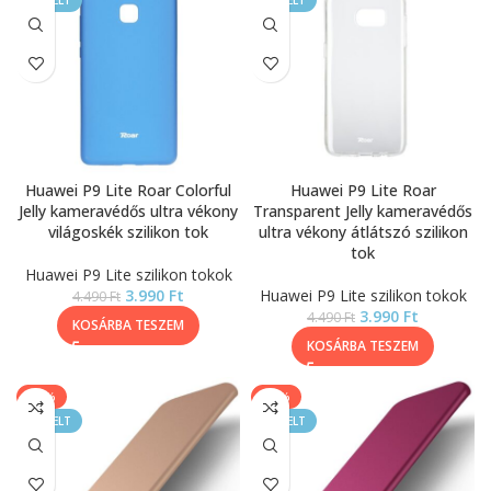
KIEMELT
KIEMELT
Huawei P9 Lite Roar Colorful
Huawei P9 Lite Roar
Jelly kameravédős ultra vékony
Transparent Jelly kameravédős
világoskék szilikon tok
ultra vékony átlátszó szilikon
tok
Huawei P9 Lite szilikon tokok
3.990
Ft
Huawei P9 Lite szilikon tokok
4.490
Ft
3.990
Ft
4.490
Ft
KOSÁRBA TESZEM
KOSÁRBA TESZEM
-14%
-14%
KIEMELT
KIEMELT