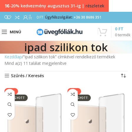
10-20% kedvezmény augusztus 31-ig |
részletek
0
0
FT
Ügyfélszolgálat:
+36 30 8686 351
0
FT
MENÜ
0
termék
ipad szilikon tok
Kezdőlap
“ipad szilikon tok” címkével rendelkező termékek
Mind a(z) 11 találat megjelenítve
Szűrés / Keresés
-17%
-17%
ELFOGYOTT
ELFOGYOTT