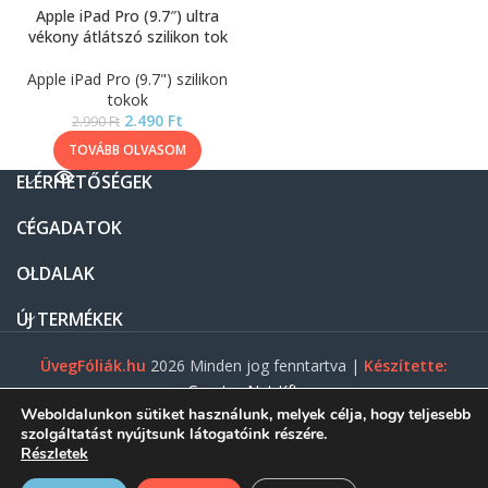
Apple iPad Pro (9.7″) ultra
vékony átlátszó szilikon tok
Apple iPad Pro (9.7") szilikon
tokok
2.490
Ft
2.990
Ft
TOVÁBB OLVASOM
ELÉRHETŐSÉGEK
CÉGADATOK
OLDALAK
ÚJ TERMÉKEK
ÜvegFóliák.hu
2026 Minden jog fenntartva |
Készítette:
Gasztro Net Kft.
Weboldalunkon sütiket használunk, melyek célja, hogy teljesebb
szolgáltatást nyújtsunk látogatóink részére.
Részletek
0