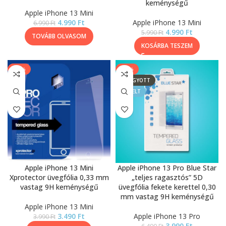
keménységű
Apple iPhone 13 Mini
4.990
Ft
Apple iPhone 13 Mini
6.990
Ft
4.990
Ft
5.990
Ft
TOVÁBB OLVASOM
KOSÁRBA TESZEM
-13%
-39%
ELFOGYOTT
KIEMELT
Apple iPhone 13 Mini
Apple iPhone 13 Pro Blue Star
Xprotector üvegfólia 0,33 mm
„teljes ragasztós” 5D
vastag 9H keménységű
üvegfólia fekete kerettel 0,30
mm vastag 9H keménységű
Apple iPhone 13 Mini
3.490
Ft
Apple iPhone 13 Pro
3.990
Ft
3.990
Ft