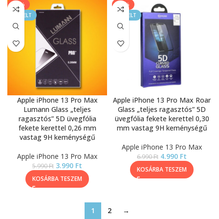
-33%
-29%
KIEMELT
KIEMELT
Apple iPhone 13 Pro Max
Apple iPhone 13 Pro Max Roar
Lumann Glass „teljes
Glass „teljes ragasztós” 5D
ragasztós” 5D üvegfólia
üvegfólia fekete kerettel 0,30
fekete kerettel 0,26 mm
mm vastag 9H keménységű
vastag 9H keménységű
Apple iPhone 13 Pro Max
Apple iPhone 13 Pro Max
4.990
Ft
6.990
Ft
3.990
Ft
5.990
Ft
KOSÁRBA TESZEM
KOSÁRBA TESZEM
1
2
→