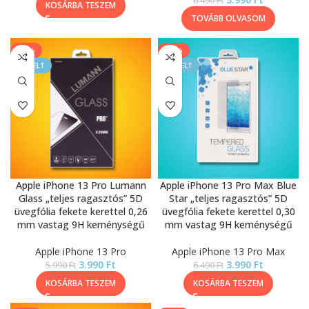
6.490
Ft
KOSÁRBA TESZEM
TOVÁBB OLVASOM
-33%
-39%
KIEMELT
KIEMELT
Apple iPhone 13 Pro Lumann
Apple iPhone 13 Pro Max Blue
Glass „teljes ragasztós” 5D
Star „teljes ragasztós” 5D
üvegfólia fekete kerettel 0,26
üvegfólia fekete kerettel 0,30
mm vastag 9H keménységű
mm vastag 9H keménységű
Apple iPhone 13 Pro
Apple iPhone 13 Pro Max
3.990
Ft
3.990
Ft
5.990
Ft
6.490
Ft
KOSÁRBA TESZEM
KOSÁRBA TESZEM