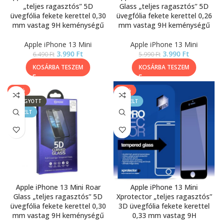
„teljes ragasztós” 5D
Glass „teljes ragasztós” 5D
üvegfólia fekete kerettel 0,30
üvegfólia fekete kerettel 0,26
mm vastag 9H keménységű
mm vastag 9H keménységű
Apple iPhone 13 Mini
Apple iPhone 13 Mini
3.990
Ft
3.990
Ft
6.490
Ft
5.990
Ft
KOSÁRBA TESZEM
KOSÁRBA TESZEM
-29%
-17%
ELFOGYOTT
KIEMELT
KIEMELT
Apple iPhone 13 Mini Roar
Apple iPhone 13 Mini
Glass „teljes ragasztós” 5D
Xprotector „teljes ragasztós”
üvegfólia fekete kerettel 0,30
3D üvegfólia fekete kerettel
mm vastag 9H keménységű
0,33 mm vastag 9H