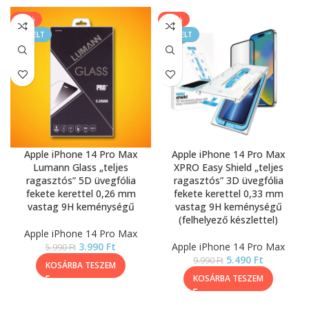
-33%
-45%
KIEMELT
KIEMELT
Apple iPhone 14 Pro Max
Apple iPhone 14 Pro Max
Lumann Glass „teljes
XPRO Easy Shield „teljes
ragasztós” 5D üvegfólia
ragasztós” 3D üvegfólia
fekete kerettel 0,26 mm
fekete kerettel 0,33 mm
vastag 9H keménységű
vastag 9H keménységű
(felhelyező készlettel)
Apple iPhone 14 Pro Max
3.990
Ft
Apple iPhone 14 Pro Max
5.990
Ft
5.490
Ft
9.990
Ft
KOSÁRBA TESZEM
KOSÁRBA TESZEM