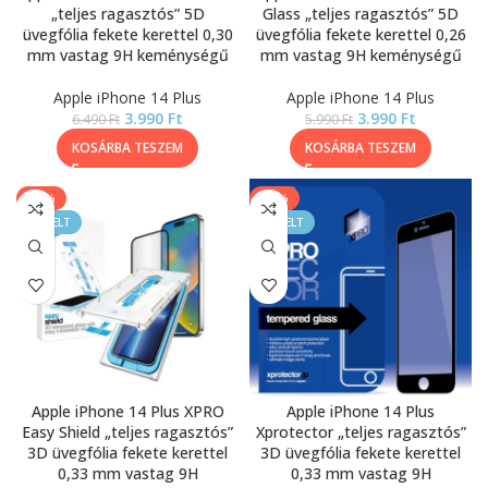
„teljes ragasztós” 5D
Glass „teljes ragasztós” 5D
üvegfólia fekete kerettel 0,30
üvegfólia fekete kerettel 0,26
mm vastag 9H keménységű
mm vastag 9H keménységű
Apple iPhone 14 Plus
Apple iPhone 14 Plus
3.990
Ft
3.990
Ft
6.490
Ft
5.990
Ft
KOSÁRBA TESZEM
KOSÁRBA TESZEM
-45%
-17%
KIEMELT
KIEMELT
Apple iPhone 14 Plus XPRO
Apple iPhone 14 Plus
Easy Shield „teljes ragasztós”
Xprotector „teljes ragasztós”
3D üvegfólia fekete kerettel
3D üvegfólia fekete kerettel
0,33 mm vastag 9H
0,33 mm vastag 9H