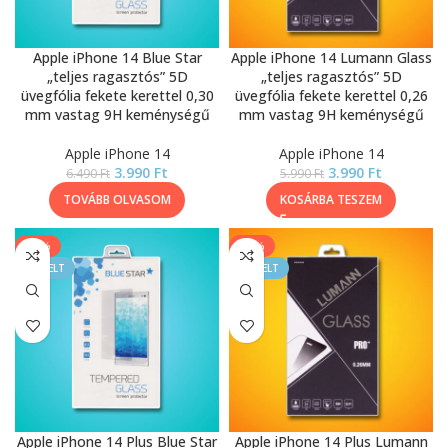
Apple iPhone 14 Blue Star
Apple iPhone 14 Lumann Glass
„teljes ragasztós” 5D
„teljes ragasztós” 5D
üvegfólia fekete kerettel 0,30
üvegfólia fekete kerettel 0,26
mm vastag 9H keménységű
mm vastag 9H keménységű
Apple iPhone 14
Apple iPhone 14
3.990
Ft
3.990
Ft
6.490
Ft
5.990
Ft
TOVÁBB OLVASOM
KOSÁRBA TESZEM
-39%
-33%
KIEMELT
KIEMELT
Apple iPhone 14 Plus Blue Star
Apple iPhone 14 Plus Lumann