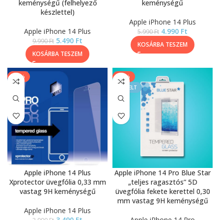
keménységű (felhelyező
keménységű
készlettel)
Apple iPhone 14 Plus
Apple iPhone 14 Plus
4.990
Ft
5.990
Ft
5.490
Ft
9.990
Ft
KOSÁRBA TESZEM
KOSÁRBA TESZEM
-13%
-39%
KIEMELT
Apple iPhone 14 Plus
Apple iPhone 14 Pro Blue Star
Xprotector üvegfólia 0,33 mm
„teljes ragasztós” 5D
vastag 9H keménységű
üvegfólia fekete kerettel 0,30
mm vastag 9H keménységű
Apple iPhone 14 Plus
3.490
Ft
Apple iPhone 14 Pro