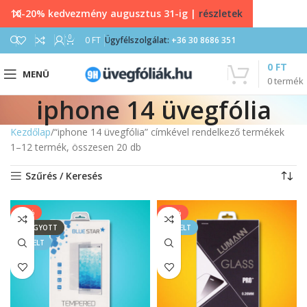
10-20% kedvezmény augusztus 31-ig |
részletek
0
0
FT
Ügyfélszolgálat:
+36 30 8686 351
0
FT
MENÜ
0
termék
iphone 14 üvegfólia
Kezdőlap
“iphone 14 üvegfólia” címkével rendelkező termékek
1–12 termék, összesen 20 db
Szűrés / Keresés
-39%
-33%
ELFOGYOTT
KIEMELT
KIEMELT