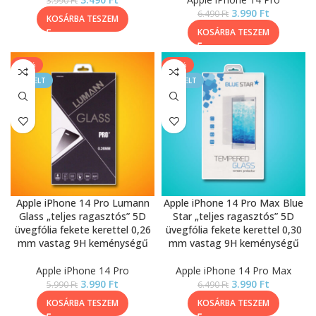
3.990
Ft
3.990
Ft
6.490
Ft
KOSÁRBA TESZEM
KOSÁRBA TESZEM
-33%
-39%
KIEMELT
KIEMELT
Apple iPhone 14 Pro Lumann
Apple iPhone 14 Pro Max Blue
Glass „teljes ragasztós” 5D
Star „teljes ragasztós” 5D
üvegfólia fekete kerettel 0,26
üvegfólia fekete kerettel 0,30
mm vastag 9H keménységű
mm vastag 9H keménységű
Apple iPhone 14 Pro
Apple iPhone 14 Pro Max
3.990
Ft
3.990
Ft
5.990
Ft
6.490
Ft
KOSÁRBA TESZEM
KOSÁRBA TESZEM