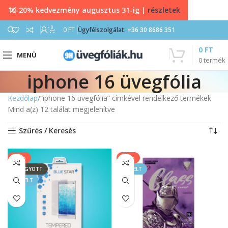
10-20% kedvezmény augusztus 31-ig |
részletek
0
0
FT
Ügyfélszolgálat:
+36 30 8686 351
0
FT
MENÜ
0
termék
iphone 16 üvegfólia
Kezdőlap
“iphone 16 üvegfólia” címkével rendelkező termékek
Mind a(z) 12 találat megjelenítve
Szűrés / Keresés
-20%
-33%
ELFOGYOTT
KIEMELT
KIEMELT