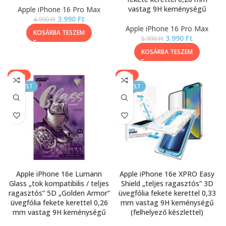
vastag 9H keménységű
Apple iPhone 16 Pro Max
3.990
Ft
4.990
Ft
Apple iPhone 16 Pro Max
KOSÁRBA TESZEM
3.990
Ft
5.990
Ft
KOSÁRBA TESZEM
-33%
-45%
KIEMELT
KIEMELT
Apple iPhone 16e Lumann
Apple iPhone 16e XPRO Easy
Glass „tok kompatibilis / teljes
Shield „teljes ragasztós” 3D
ragasztós” 5D „Golden Armor”
üvegfólia fekete kerettel 0,33
üvegfólia fekete kerettel 0,26
mm vastag 9H keménységű
mm vastag 9H keménységű
(felhelyező készlettel)