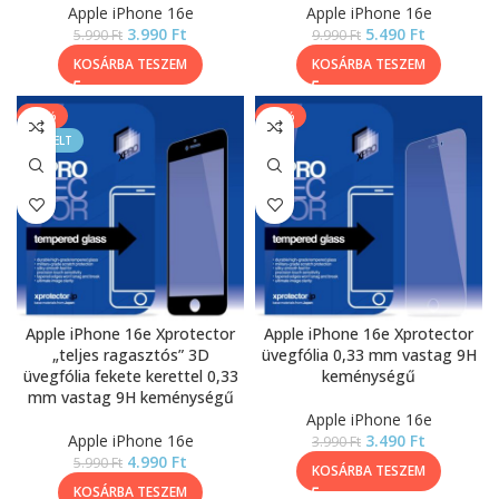
Apple iPhone 16e
Apple iPhone 16e
3.990
Ft
5.490
Ft
5.990
Ft
9.990
Ft
KOSÁRBA TESZEM
KOSÁRBA TESZEM
-17%
-13%
KIEMELT
Apple iPhone 16e Xprotector
Apple iPhone 16e Xprotector
„teljes ragasztós” 3D
üvegfólia 0,33 mm vastag 9H
üvegfólia fekete kerettel 0,33
keménységű
mm vastag 9H keménységű
Apple iPhone 16e
Apple iPhone 16e
3.490
Ft
3.990
Ft
4.990
Ft
5.990
Ft
KOSÁRBA TESZEM
KOSÁRBA TESZEM