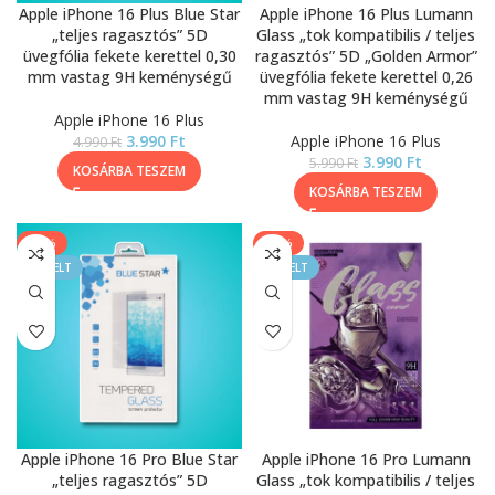
Apple iPhone 16 Plus Blue Star
Apple iPhone 16 Plus Lumann
„teljes ragasztós” 5D
Glass „tok kompatibilis / teljes
üvegfólia fekete kerettel 0,30
ragasztós” 5D „Golden Armor”
mm vastag 9H keménységű
üvegfólia fekete kerettel 0,26
mm vastag 9H keménységű
Apple iPhone 16 Plus
3.990
Ft
Apple iPhone 16 Plus
4.990
Ft
3.990
Ft
5.990
Ft
KOSÁRBA TESZEM
KOSÁRBA TESZEM
-20%
-33%
KIEMELT
KIEMELT
Apple iPhone 16 Pro Blue Star
Apple iPhone 16 Pro Lumann
„teljes ragasztós” 5D
Glass „tok kompatibilis / teljes