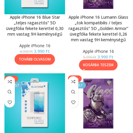
Apple iPhone 16 Blue Star
Apple iPhone 16 Lumann Glass
„teljes ragasztós” 5D
„tok kompatibilis / teljes
üvegfólia fekete kerettel 0,30
ragasztós” 5D „Golden Armor”
mm vastag 9H keménységű
üvegfólia fekete kerettel 0,26
mm vastag 9H keménységű
Apple iPhone 16
3.990
Ft
Apple iPhone 16
4.990
Ft
3.990
Ft
5.990
Ft
TOVÁBB OLVASOM
KOSÁRBA TESZEM
-20%
-33%
KIEMELT
KIEMELT