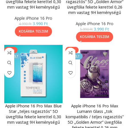
üvegfólia fekete kerettel 0,30
ragasztós” 5D „Golden Armor”
mm vastag 9H keménységű
üvegfólia fekete kerettel 0,26
mm vastag 9H keménységű
Apple iPhone 16 Pro
3.990
Ft
Apple iPhone 16 Pro
4.990
Ft
3.990
Ft
5.990
Ft
KOSÁRBA TESZEM
KOSÁRBA TESZEM
-20%
-33%
KIEMELT
KIEMELT
Apple iPhone 16 Pro Max Blue
Apple iPhone 16 Pro Max
Star „teljes ragasztós” 5D
Lumann Glass „tok
üvegfólia fekete kerettel 0,30
kompatibilis / teljes ragasztós”
mm vastag 9H keménységű
5D „Golden Armor” üvegfólia
fekete kerettel 0,26 mm