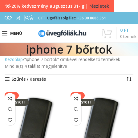
10-20% kedvezmény augusztus 31-ig |
részletek
0
0
FT
Ügyfélszolgálat:
+36 30 8686 351
0
FT
MENÜ
0
termék
iphone 7 bőrtok
Kezdőlap
“iphone 7 bőrtok” címkével rendelkező termékek
Mind a(z) 4 találat megjelenítve
Szűrés / Keresés
-14%
-14%
ELFOGYOTT
ELFOGYOTT