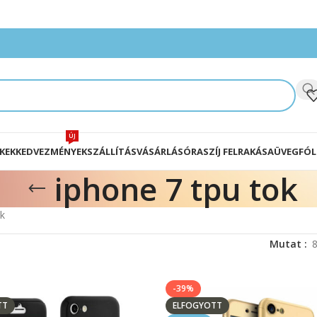
ÚJ
KEK
KEDVEZMÉNYEK
SZÁLLÍTÁS
VÁSÁRLÁS
ÓRASZÍJ FELRAKÁSA
ÜVEGFÓL
iphone 7 tpu tok
ek
Mutat
-39%
TT
ELFOGYOTT