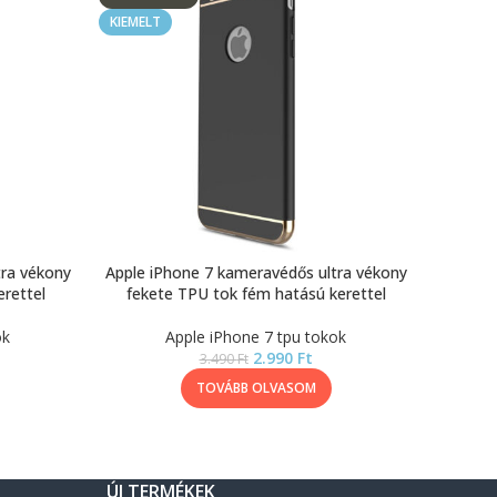
KIEMELT
tra vékony
Apple iPhone 7 kameravédős ultra vékony
rettel
fekete TPU tok fém hatású kerettel
ok
Apple iPhone 7 tpu tokok
2.990
Ft
3.490
Ft
TOVÁBB OLVASOM
ÚJ TERMÉKEK