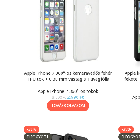
Apple iPhone 7 360°-os kameravédős fehér
Apple 
TPU tok + 0,30 mm vastag 9H üvegfólia
fekete
Apple iPhone 7 360°-os tokok
2.990
Ft
App
3.990
Ft
TOVÁBB OLVASOM
-39%
-39%
ELFOGYOTT
ELFOGYO