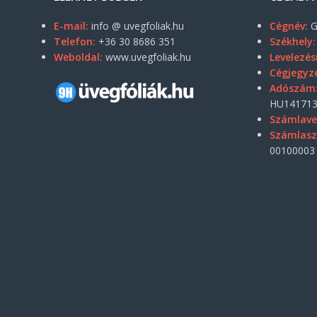
E-mail:
info @ uvegfoliak.hu
Cégnév:
G
Telefon:
+36 30 8686 351
Székhely:
Weboldal:
www.uvegfoliak.hu
Levelezés
Cégjegyz
Adószám
HU141713
Számlave
Számlas
00100003