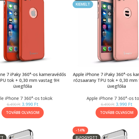
KIEMELT
one 7 iPaky 360°-os kameravédős
Apple iPhone 7 iPaky 360°-os k
TPU tok + 0,30 mm vastag 9H
rózsaarany TPU tok + 0,30 mm
üvegfólia
üvegfólia
le iPhone 7 360°-os tokok
Apple iPhone 7 360°-os t
3.990
Ft
3.990
Ft
6.490
Ft
6.490
Ft
TOVÁBB OLVASOM
TOVÁBB OLVASOM
-14%
TT
ELFOGYOTT