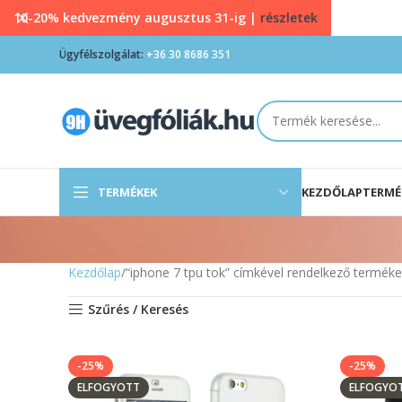
10-20% kedvezmény augusztus 31-ig |
részletek
Ügyfélszolgálat:
+36 30 8686 351
TERMÉKEK
KEZDŐLAP
TERMÉ
Kezdőlap
“iphone 7 tpu tok” címkével rendelkező termék
Szűrés / Keresés
-25%
-25%
ELFOGYOTT
ELFOGYO