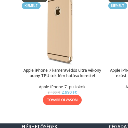
KIEMELT
KIEMELT
Apple iPhone 7 kameravédős ultra vékony
Apple iPh
arany TPU tok fém hatású kerettel
ezüst 
Apple iPhone 7 tpu tokok
A
2.990
Ft
3.490
Ft
TOVÁBB OLVASOM
ELÉRHETŐSÉGEK
CÉGADA