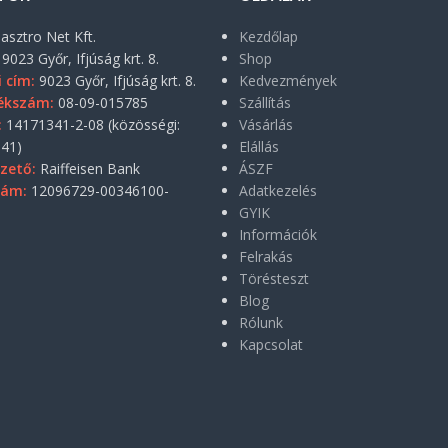
asztro Net Kft.
Kezdőlap
9023 Győr, Ifjúság krt. 8.
Shop
i cím:
9023 Győr, Ifjúság krt. 8.
Kedvezmények
ékszám:
08-09-015785
Szállítás
:
14171341-2-08 (közösségi:
Vásárlás
41)
Elállás
zető:
Raiffeisen Bank
ÁSZF
zám:
12096729-00346100-
Adatkezelés
GYIK
Információk
Felrakás
Törésteszt
Blog
Rólunk
Kapcsolat