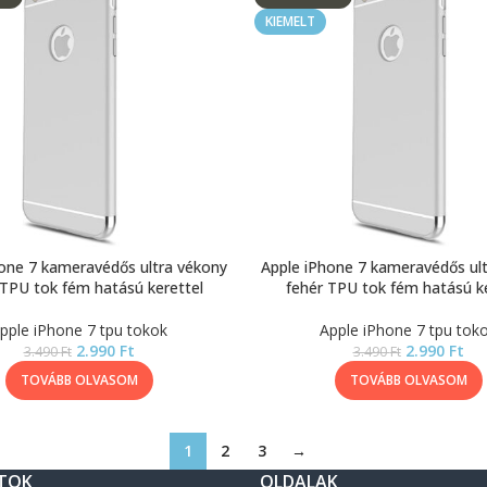
KIEMELT
one 7 kameravédős ultra vékony
Apple iPhone 7 kameravédős ul
TPU tok fém hatású kerettel
fehér TPU tok fém hatású ke
pple iPhone 7 tpu tokok
Apple iPhone 7 tpu tok
2.990
Ft
2.990
Ft
3.490
Ft
3.490
Ft
TOVÁBB OLVASOM
TOVÁBB OLVASOM
1
2
3
→
TOK
OLDALAK