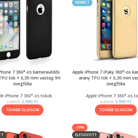
KIEMELT
iPhone 7 360°-os kameravédős
Apple iPhone 7 iPaky 360°-os k
 TPU tok + 0,30 mm vastag 9H
arany TPU tok + 0,30 mm va
üvegfólia
üvegfólia
le iPhone 7 360°-os tokok
Apple iPhone 7 360°-os t
2.990
Ft
3.990
Ft
3.990
Ft
6.490
Ft
TOVÁBB OLVASOM
TOVÁBB OLVASOM
-39%
TT
ELFOGYOTT