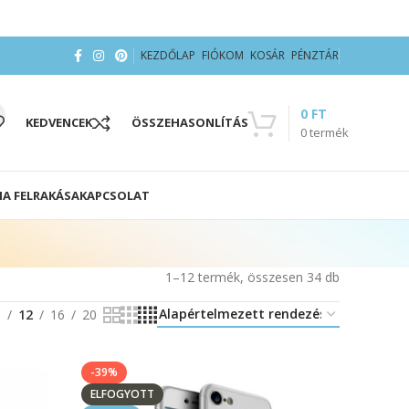
KEZDŐLAP
FIÓKOM
KOSÁR
PÉNZTÁR
0
FT
KEDVENCEK
ÖSSZEHASONLÍTÁS
0
termék
IA FELRAKÁSA
KAPCSOLAT
1–12 termék, összesen 34 db
8
12
16
20
-39%
ELFOGYOTT