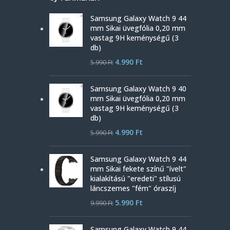
Samsung Galaxy Watch 9 44
mm Sikai üvegfólia 0,20 mm
vastag 9H keménységű (3
db)
4.990
Ft
5.990
Ft
Samsung Galaxy Watch 9 40
mm Sikai üvegfólia 0,20 mm
vastag 9H keménységű (3
db)
4.990
Ft
5.990
Ft
Samsung Galaxy Watch 9 44
mm Sikai fekete színű "ívelt"
kialakítású "eredeti" stílusú
láncszemes "fém" óraszíj
5.990
Ft
9.990
Ft
Samsung Galaxy Watch 9 44