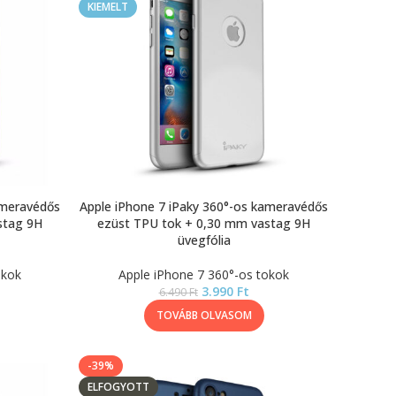
KIEMELT
ameravédős
Apple iPhone 7 iPaky 360°-os kameravédős
stag 9H
ezüst TPU tok + 0,30 mm vastag 9H
üvegfólia
okok
Apple iPhone 7 360°-os tokok
3.990
Ft
6.490
Ft
TOVÁBB OLVASOM
-39%
ELFOGYOTT