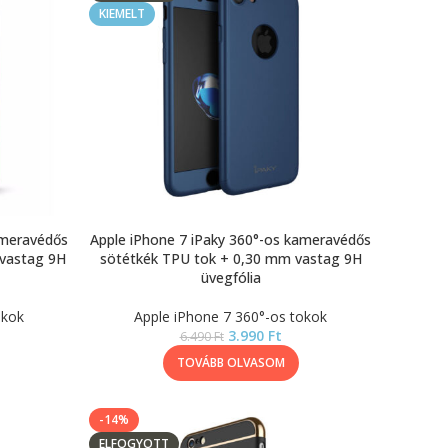
KIEMELT
ameravédős
Apple iPhone 7 iPaky 360°-os kameravédős
 vastag 9H
sötétkék TPU tok + 0,30 mm vastag 9H
üvegfólia
okok
Apple iPhone 7 360°-os tokok
3.990
Ft
6.490
Ft
TOVÁBB OLVASOM
-14%
ELFOGYOTT