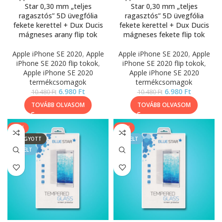
Star 0,30 mm „teljes
Star 0,30 mm „teljes
ragasztós” 5D üvegfólia
ragasztós” 5D üvegfólia
fekete kerettel + Dux Ducis
fekete kerettel + Dux Ducis
mágneses arany flip tok
mágneses fekete flip tok
Apple iPhone SE 2020
,
Apple
Apple iPhone SE 2020
,
Apple
iPhone SE 2020 flip tokok
,
iPhone SE 2020 flip tokok
,
Apple iPhone SE 2020
Apple iPhone SE 2020
termékcsomagok
termékcsomagok
6.980
Ft
6.980
Ft
10.480
Ft
10.480
Ft
TOVÁBB OLVASOM
TOVÁBB OLVASOM
SALE
SALE
ELFOGYOTT
KIEMELT
KIEMELT