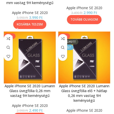
mm vastag 9H keménységű
Apple iPhone SE 2020
Apple iPhone SE 2020
2.990
Ft
3.490
Ft
3.990
Ft
5.990
Ft
TOVÁBB OLVASOM
KOSÁRBA TESZEM
-17%
-11%
ELFOGYOTT
KIEMELT
Apple iPhone SE 2020 Lumann
Apple iPhone SE 2020 Lumann
Glass üvegfólia 0,26 mm
Glass üvegfólia elő + hátlap
vastag 9H keménységű
0,26 mm vastag 9H
keménységű
Apple iPhone SE 2020
2.490
Ft
Apple iPhone SE 2020
2.990
Ft