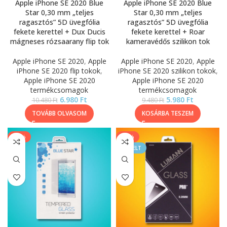
Apple iPhone SE 2020 Blue
Apple iPhone SE 2020 Blue
Star 0,30 mm „teljes
Star 0,30 mm „teljes
ragasztós” 5D üvegfólia
ragasztós” 5D üvegfólia
fekete kerettel + Dux Ducis
fekete kerettel + Roar
mágneses rózsaarany flip tok
kameravédős szilikon tok
Apple iPhone SE 2020
,
Apple
Apple iPhone SE 2020
,
Apple
iPhone SE 2020 flip tokok
,
iPhone SE 2020 szilikon tokok
,
Apple iPhone SE 2020
Apple iPhone SE 2020
termékcsomagok
termékcsomagok
6.980
Ft
5.980
Ft
10.480
Ft
9.480
Ft
TOVÁBB OLVASOM
KOSÁRBA TESZEM
-20%
-33%
KIEMELT