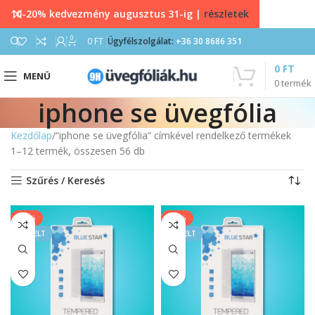
10-20% kedvezmény augusztus 31-ig |
részletek
0
0
FT
Ügyfélszolgálat:
+36 30 8686 351
0
FT
MENÜ
0
termék
iphone se üvegfólia
Kezdőlap
“iphone se üvegfólia” címkével rendelkező termékek
1–12 termék, összesen 56 db
Szűrés / Keresés
-39%
-39%
KIEMELT
KIEMELT