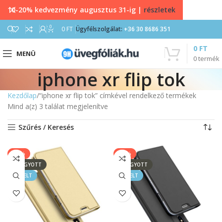
10-20% kedvezmény augusztus 31-ig |
részletek
0
0
FT
Ügyfélszolgálat:
+36 30 8686 351
0
FT
MENÜ
0
termék
iphone xr flip tok
Kezdőlap
“iphone xr flip tok” címkével rendelkező termékek
Mind a(z) 3 találat megjelenítve
Szűrés / Keresés
-33%
-33%
ELFOGYOTT
ELFOGYOTT
KIEMELT
KIEMELT