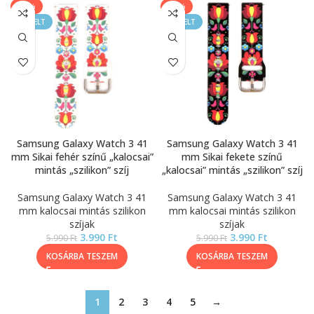
-33%
-33%
KIEMELT
KIEMELT
Samsung Galaxy Watch 3 41
Samsung Galaxy Watch 3 41
mm Sikai fehér színű „kalocsai”
mm Sikai fekete színű
mintás „szilikon” szíj
„kalocsai” mintás „szilikon” szíj
Samsung Galaxy Watch 3 41
Samsung Galaxy Watch 3 41
mm kalocsai mintás szilikon
mm kalocsai mintás szilikon
szíjak
szíjak
3.990
Ft
3.990
Ft
5.990
Ft
5.990
Ft
KOSÁRBA TESZEM
KOSÁRBA TESZEM
1
2
3
4
5
→