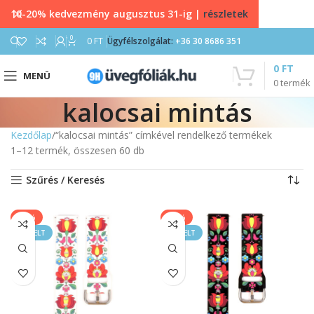
10-20% kedvezmény augusztus 31-ig |
részletek
0
0
FT
Ügyfélszolgálat:
+36 30 8686 351
0
FT
MENÜ
0
termék
kalocsai mintás
Kezdőlap
“kalocsai mintás” címkével rendelkező termékek
1–12 termék, összesen 60 db
Szűrés / Keresés
-33%
-33%
KIEMELT
KIEMELT