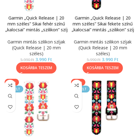
Garmin „Quick Release | 20
Garmin „Quick Release | 20
mm széles” Sikai fehér színű
mm széles” Sikai fekete színű
„kalocsai” mintás „szilikon” szíj
„kalocsai” mintás „szilikon” szíj
Garmin mintás szilikon szíjak
Garmin mintás szilikon szíjak
(Quick Release | 20 mm
(Quick Release | 20 mm
széles)
széles)
3.990
Ft
3.990
Ft
5.990
Ft
5.990
Ft
KOSÁRBA TESZEM
KOSÁRBA TESZEM
-33%
-33%
KIEMELT
KIEMELT