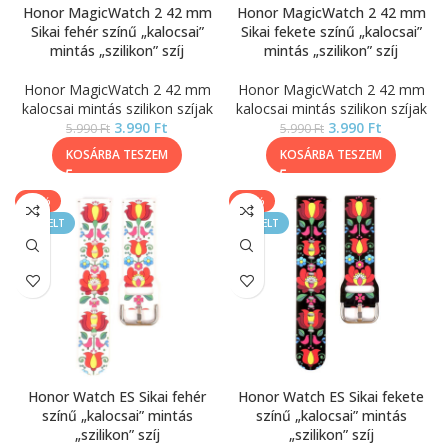
Honor MagicWatch 2 42 mm
Honor MagicWatch 2 42 mm
Sikai fehér színű „kalocsai”
Sikai fekete színű „kalocsai”
mintás „szilikon” szíj
mintás „szilikon” szíj
Honor MagicWatch 2 42 mm
Honor MagicWatch 2 42 mm
kalocsai mintás szilikon szíjak
kalocsai mintás szilikon szíjak
3.990
Ft
3.990
Ft
5.990
Ft
5.990
Ft
KOSÁRBA TESZEM
KOSÁRBA TESZEM
-33%
-33%
KIEMELT
KIEMELT
Honor Watch ES Sikai fehér
Honor Watch ES Sikai fekete
színű „kalocsai” mintás
színű „kalocsai” mintás
„szilikon” szíj
„szilikon” szíj