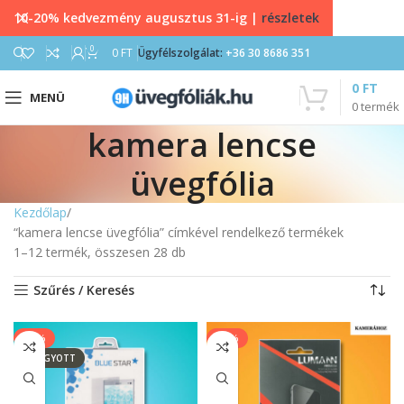
10-20% kedvezmény augusztus 31-ig |
részletek
0
0
FT
Ügyfélszolgálat:
+36 30 8686 351
0
FT
MENÜ
0
termék
kamera lencse
üvegfólia
Kezdőlap
“kamera lencse üvegfólia” címkével rendelkező termékek
1–12 termék, összesen 28 db
Szűrés / Keresés
-20%
-13%
ELFOGYOTT