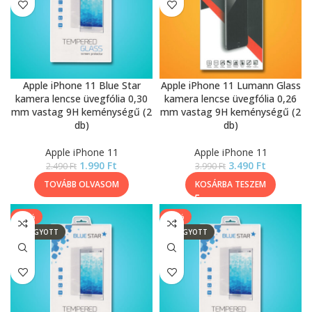
Apple iPhone 11 Blue Star
Apple iPhone 11 Lumann Glass
kamera lencse üvegfólia 0,30
kamera lencse üvegfólia 0,26
mm vastag 9H keménységű (2
mm vastag 9H keménységű (2
db)
db)
Apple iPhone 11
Apple iPhone 11
1.990
Ft
3.490
Ft
2.490
Ft
3.990
Ft
TOVÁBB OLVASOM
KOSÁRBA TESZEM
-20%
-20%
ELFOGYOTT
ELFOGYOTT