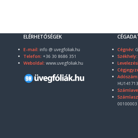
ELÉRHETŐSÉGEK
CÉGADA
E-mail:
info @ uvegfoliak.hu
Cégnév:
G
Telefon:
+36 30 8686 351
Székhely:
Weboldal:
www.uvegfoliak.hu
Levelezés
Cégjegyz
Adószám
HU141713
Számlave
Számlas
00100003