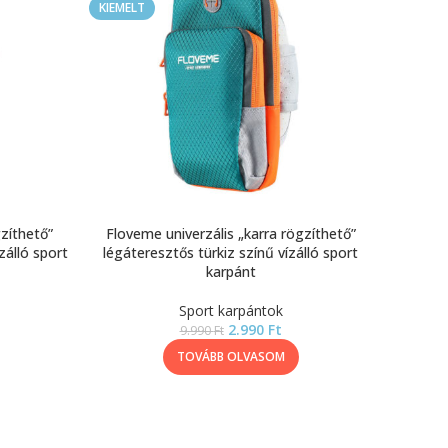
KIEMELT
zíthető”
Floveme univerzális „karra rögzíthető”
zálló sport
légáteresztős türkiz színű vízálló sport
karpánt
Sport karpántok
2.990
Ft
9.990
Ft
TOVÁBB OLVASOM