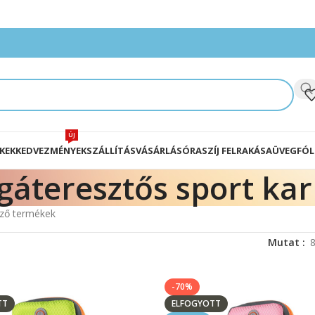
ÚJ
KEK
KEDVEZMÉNYEK
SZÁLLÍTÁS
VÁSÁRLÁS
ÓRASZÍJ FELRAKÁSA
ÜVEGFÓL
gáteresztős sport ka
ező termékek
Mutat
-70%
TT
ELFOGYOTT