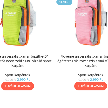
KIEMELT
 univerzális „karra rögzíthető”
Floveme univerzális „karra rög
tős neon zöld színű vízálló sport
légáteresztős rózsaszín színű ví
karpánt
karpánt
Sport karpántok
Sport karpántok
2.990
Ft
2.990
Ft
9.990
Ft
9.990
Ft
TOVÁBB OLVASOM
TOVÁBB OLVASOM