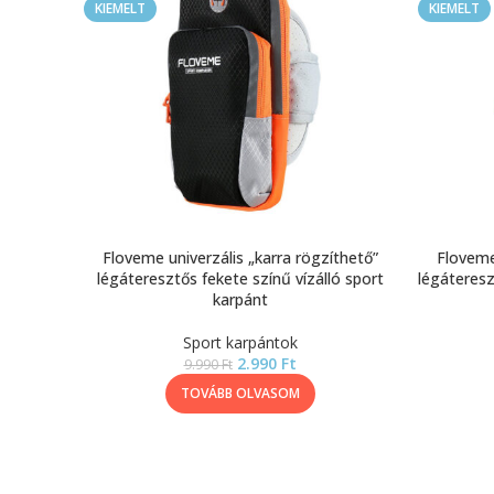
KIEMELT
KIEMELT
Floveme univerzális „karra rögzíthető”
Floveme
légáteresztős fekete színű vízálló sport
légáteresz
karpánt
Sport karpántok
2.990
Ft
9.990
Ft
TOVÁBB OLVASOM