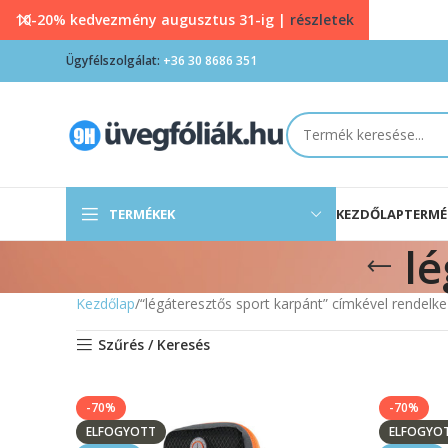
10-20% kedvezmény augusztus 31-ig |
részletek
Ügyfélszolgálat:
+36 30 8686 351
TERMÉKEK
KEZDŐLAP
TERMÉ
lé
Kezdőlap
“légáteresztős sport karpánt” címkével rendelk
Szűrés / Keresés
-70%
-70%
ELFOGYOTT
ELFOGYO