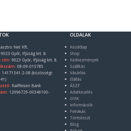
TOK
OLDALAK
asztro Net Kft.
Kezdőlap
9023 Győr, Ifjúság krt. 8.
Shop
i cím:
9023 Győr, Ifjúság krt. 8.
Kedvezmények
ékszám:
08-09-015785
Szállítás
:
14171341-2-08 (közösségi:
Vásárlás
41)
Elállás
zető:
Raiffeisen Bank
ÁSZF
zám:
12096729-00346100-
Adatkezelés
GYIK
Információk
Felrakás
Törésteszt
Blog
Rólunk