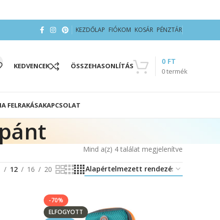
KEZDŐLAP
FIÓKOM
KOSÁR
PÉNZTÁR
0
FT
KEDVENCEK
ÖSSZEHASONLÍTÁS
0
termék
IA FELRAKÁSA
KAPCSOLAT
rpánt
Mind a(z) 4 találat megjelenítve
8
12
16
20
-70%
ELFOGYOTT