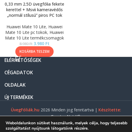
0,33 mm 2.5D üvegfólia fekete
kerettel + Msvii kameravédős
„normál stílusú” piros PC tok
Huawei Mate 10 Lite
,
Huawei
Mate 10 Lite pc tokok
,
Huawei
Mate 10 Lite termékcsomagok
3.980
Ft
8.980
Ft
KOSÁRBA TESZEM
ELÉRHETŐSÉGEK
CÉGADATOK
OLDALAK
ÚJ TERMÉKEK
ÜvegFóliák.hu
2026 Minden jog fenntartva |
Készítette:
Gasztro Net Kft.
Weboldalunkon sütiket használunk, melyek célja, hogy teljesebb
szolgáltatást nyújtsunk látogatóink részére.