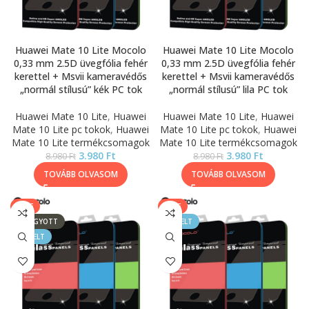
Huawei Mate 10 Lite Mocolo
Huawei Mate 10 Lite Mocolo
0,33 mm 2.5D üvegfólia fehér
0,33 mm 2.5D üvegfólia fehér
kerettel + Msvii kameravédős
kerettel + Msvii kameravédős
„normál stílusú” kék PC tok
„normál stílusú” lila PC tok
Huawei Mate 10 Lite
,
Huawei
Huawei Mate 10 Lite
,
Huawei
Mate 10 Lite pc tokok
,
Huawei
Mate 10 Lite pc tokok
,
Huawei
Mate 10 Lite termékcsomagok
Mate 10 Lite termékcsomagok
3.980
Ft
3.980
Ft
8.980
Ft
8.980
Ft
TOVÁBB OLVASOM
TOVÁBB OLVASOM
SALE
SALE
ELFOGYOTT
KIEMELT
KIEMELT