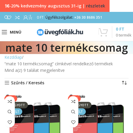
10-20% kedvezmény augusztus 31-ig |
részletek
0
0
FT
Ügyfélszolgálat:
+36 30 8686 351
0
FT
MENÜ
0
termék
mate 10 termékcsomag
Kezdőlap
“mate 10 termékcsomag” címkével rendelkező termékek
Mind a(z) 9 találat megjelenítve
Szűrés / Keresés
SALE
SALE
ELFOGYOTT
ELFOGYOTT
KIEMELT
KIEMELT