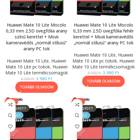
Huawei Mate 10 Lite Mocolo
Huawei Mate 10 Lite Mocolo
0,33 mm 2.5D üvegfólia arany
0,33 mm 2.5D üvegfólia fehér
színű kerettel + Msvii
kerettel + Msvii kameravédős
kameravédős „normál stílusú”
„normál stílusú” arany PC tok
arany PC tok
Huawei Mate 10 Lite
,
Huawei
Huawei Mate 10 Lite
,
Huawei
Mate 10 Lite pc tokok
,
Huawei
Mate 10 Lite pc tokok
,
Huawei
Mate 10 Lite termékcsomagok
Mate 10 Lite termékcsomagok
3.980
Ft
8.980
Ft
3.980
Ft
8.980
Ft
TOVÁBB OLVASOM
TOVÁBB OLVASOM
SALE
SALE
ELFOGYOTT
ELFOGYOTT
KIEMELT
KIEMELT