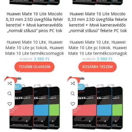
Huawei Mate 10 Lite Mocolo
Huawei Mate 10 Lite Mocolo
0,33 mm 2.5D üvegfólia fehér
0,33 mm 2.5D üvegfólia fekete
kerettel + Msvii kameravédős
kerettel + Msvii kameravédős
„normál stílusú” piros PC tok
„normál stílusú” fekete PC tok
Huawei Mate 10 Lite
,
Huawei
Huawei Mate 10 Lite
,
Huawei
Mate 10 Lite pc tokok
,
Huawei
Mate 10 Lite pc tokok
,
Huawei
Mate 10 Lite termékcsomagok
Mate 10 Lite termékcsomagok
3.980
Ft
3.980
Ft
8.980
Ft
8.980
Ft
TOVÁBB OLVASOM
KOSÁRBA TESZEM
SALE
SALE
KIEMELT
KIEMELT