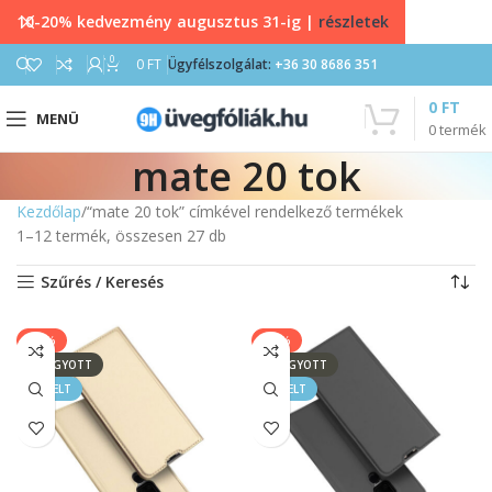
10-20% kedvezmény augusztus 31-ig |
részletek
0
0
FT
Ügyfélszolgálat:
+36 30 8686 351
0
FT
MENÜ
0
termék
mate 20 tok
Kezdőlap
“mate 20 tok” címkével rendelkező termékek
1–12 termék, összesen 27 db
Szűrés / Keresés
-33%
-33%
ELFOGYOTT
ELFOGYOTT
KIEMELT
KIEMELT