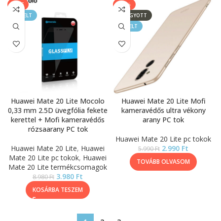
SALE
-50%
KIEMELT
ELFOGYOTT
KIEMELT
Huawei Mate 20 Lite Mocolo
Huawei Mate 20 Lite Mofi
0,33 mm 2.5D üvegfólia fekete
kameravédős ultra vékony
kerettel + Mofi kameravédős
arany PC tok
rózsaarany PC tok
Huawei Mate 20 Lite pc tokok
Huawei Mate 20 Lite
,
Huawei
2.990
Ft
5.990
Ft
Mate 20 Lite pc tokok
,
Huawei
TOVÁBB OLVASOM
Mate 20 Lite termékcsomagok
3.980
Ft
8.980
Ft
KOSÁRBA TESZEM