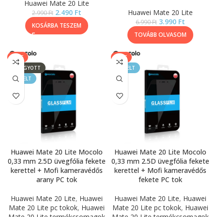
Huawei Mate 20 Lite
2.490
Ft
Huawei Mate 20 Lite
2.990
Ft
3.990
Ft
6.990
Ft
KOSÁRBA TESZEM
TOVÁBB OLVASOM
SALE
SALE
ELFOGYOTT
KIEMELT
KIEMELT
Huawei Mate 20 Lite Mocolo
Huawei Mate 20 Lite Mocolo
0,33 mm 2.5D üvegfólia fekete
0,33 mm 2.5D üvegfólia fekete
kerettel + Mofi kameravédős
kerettel + Mofi kameravédős
arany PC tok
fekete PC tok
Huawei Mate 20 Lite
,
Huawei
Huawei Mate 20 Lite
,
Huawei
Mate 20 Lite pc tokok
,
Huawei
Mate 20 Lite pc tokok
,
Huawei
Mate 20 Lite termékcsomagok
Mate 20 Lite termékcsomagok