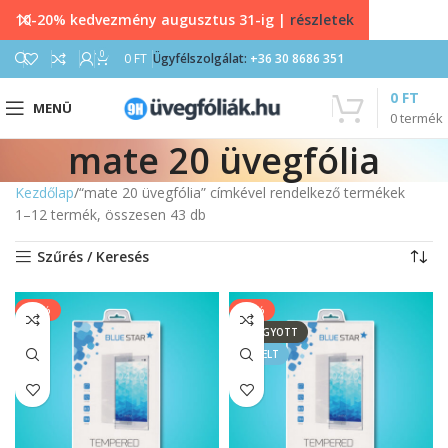
10-20% kedvezmény augusztus 31-ig |
részletek
0
0
FT
Ügyfélszolgálat:
+36 30 8686 351
0
FT
MENÜ
0
termék
mate 20 üvegfólia
Kezdőlap
“mate 20 üvegfólia” címkével rendelkező termékek
1–12 termék, összesen 43 db
Szűrés / Keresés
-20%
-40%
ELFOGYOTT
KIEMELT