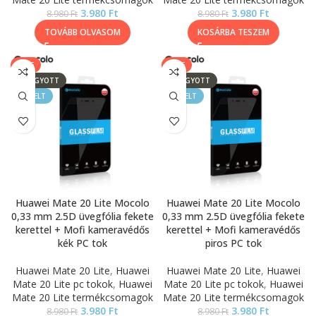
3.980
Ft
3.980
Ft
8.980
Ft
8.980
Ft
TOVÁBB OLVASOM
KOSÁRBA TESZEM
SALE
SALE
ELFOGYOTT
ELFOGYOTT
KIEMELT
KIEMELT
Huawei Mate 20 Lite Mocolo
Huawei Mate 20 Lite Mocolo
0,33 mm 2.5D üvegfólia fekete
0,33 mm 2.5D üvegfólia fekete
kerettel + Mofi kameravédős
kerettel + Mofi kameravédős
kék PC tok
piros PC tok
Huawei Mate 20 Lite
,
Huawei
Huawei Mate 20 Lite
,
Huawei
Mate 20 Lite pc tokok
,
Huawei
Mate 20 Lite pc tokok
,
Huawei
Mate 20 Lite termékcsomagok
Mate 20 Lite termékcsomagok
3.980
Ft
3.980
Ft
8.980
Ft
8.980
Ft