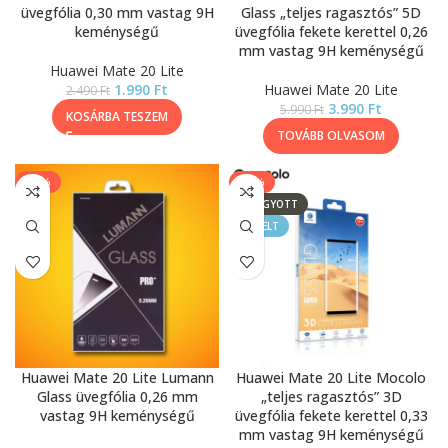
üvegfólia 0,30 mm vastag 9H
Glass „teljes ragasztós” 5D
keménységű
üvegfólia fekete kerettel 0,26
mm vastag 9H keménységű
Huawei Mate 20 Lite
1.990
Ft
Huawei Mate 20 Lite
2.490
Ft
3.990
Ft
5.990
Ft
KOSÁRBA TESZEM
TOVÁBB OLVASOM
-17%
-43%
ELFOGYOTT
KIEMELT
Huawei Mate 20 Lite Lumann
Huawei Mate 20 Lite Mocolo
Glass üvegfólia 0,26 mm
„teljes ragasztós” 3D
vastag 9H keménységű
üvegfólia fekete kerettel 0,33
mm vastag 9H keménységű