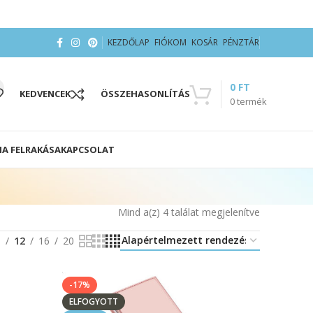
KEZDŐLAP
FIÓKOM
KOSÁR
PÉNZTÁR
0
FT
KEDVENCEK
ÖSSZEHASONLÍTÁS
0
termék
IA FELRAKÁSA
KAPCSOLAT
Mind a(z) 4 találat megjelenítve
8
12
16
20
-17%
ELFOGYOTT