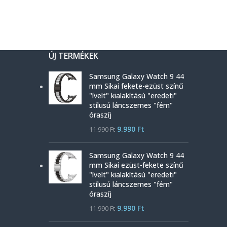
ÚJ TERMÉKEK
Samsung Galaxy Watch 9 44
mm Sikai fekete-ezüst színű
"ívelt" kialakítású "eredeti"
stílusú láncszemes "fém"
óraszíj
9.990
Ft
11.990
Ft
Samsung Galaxy Watch 9 44
mm Sikai ezüst-fekete színű
"ívelt" kialakítású "eredeti"
stílusú láncszemes "fém"
óraszíj
9.990
Ft
11.990
Ft