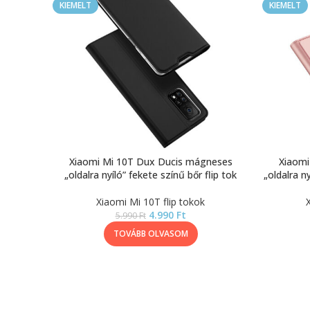
KIEMELT
KIEMELT
Xiaomi Mi 10T Dux Ducis mágneses
Xiaomi
„oldalra nyíló” fekete színű bőr flip tok
„oldalra n
Xiaomi Mi 10T flip tokok
4.990
Ft
5.990
Ft
TOVÁBB OLVASOM