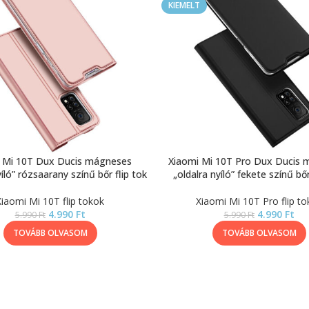
KIEMELT
 Mi 10T Dux Ducis mágneses
Xiaomi Mi 10T Pro Dux Ducis
yíló” rózsaarany színű bőr flip tok
„oldalra nyíló” fekete színű bőr
Xiaomi Mi 10T flip tokok
Xiaomi Mi 10T Pro flip to
4.990
Ft
4.990
Ft
5.990
Ft
5.990
Ft
TOVÁBB OLVASOM
TOVÁBB OLVASOM