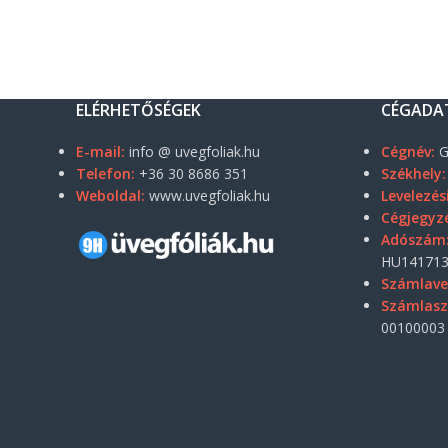
ELÉRHETŐSÉGEK
CÉGADA
E-mail:
info @ uvegfoliak.hu
Cégnév:
G
Telefon:
+36 30 8686 351
Székhely:
Weboldal:
www.uvegfoliak.hu
Levelezés
Cégjegyz
Adószám
HU141713
Számlave
Számlas
00100003