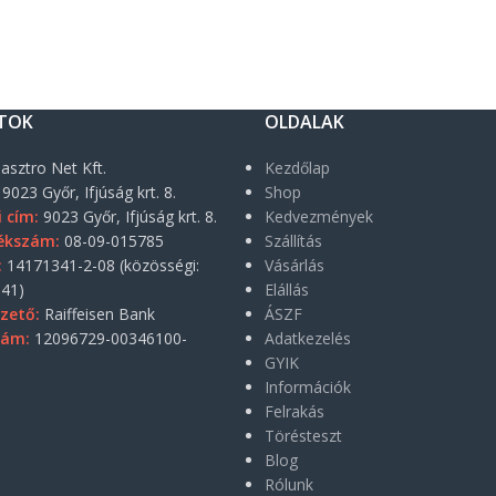
TOK
OLDALAK
asztro Net Kft.
Kezdőlap
9023 Győr, Ifjúság krt. 8.
Shop
i cím:
9023 Győr, Ifjúság krt. 8.
Kedvezmények
ékszám:
08-09-015785
Szállítás
:
14171341-2-08 (közösségi:
Vásárlás
41)
Elállás
zető:
Raiffeisen Bank
ÁSZF
zám:
12096729-00346100-
Adatkezelés
GYIK
Információk
Felrakás
Törésteszt
Blog
Rólunk