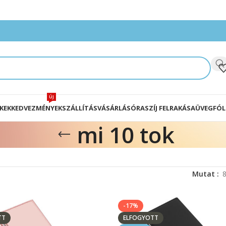
ÚJ
KEK
KEDVEZMÉNYEK
SZÁLLÍTÁS
VÁSÁRLÁS
ÓRASZÍJ FELRAKÁSA
ÜVEGFÓL
mi 10 tok
Mutat
-17%
TT
ELFOGYOTT