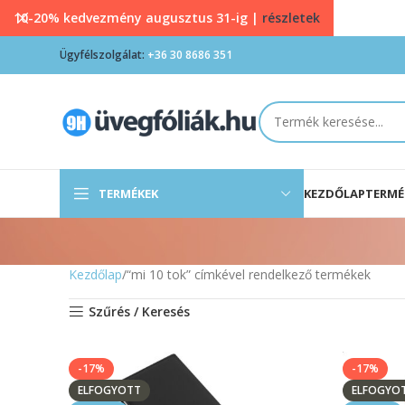
10-20% kedvezmény augusztus 31-ig |
részletek
Ügyfélszolgálat:
+36 30 8686 351
TERMÉKEK
KEZDŐLAP
TERMÉ
Kezdőlap
“mi 10 tok” címkével rendelkező termékek
Szűrés / Keresés
-17%
-17%
ELFOGYOTT
ELFOGYO