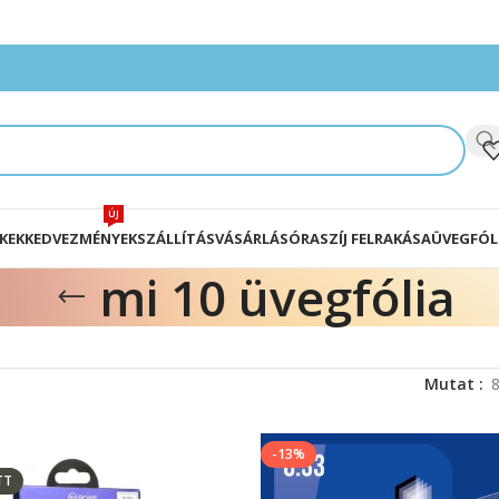
ÚJ
KEK
KEDVEZMÉNYEK
SZÁLLÍTÁS
VÁSÁRLÁS
ÓRASZÍJ FELRAKÁSA
ÜVEGFÓL
mi 10 üvegfólia
Mutat
-13%
TT