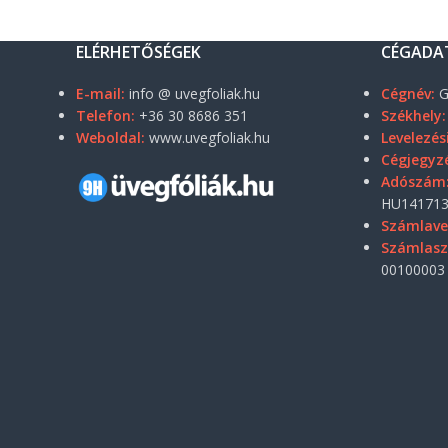
ELÉRHETŐSÉGEK
CÉGADA
E-mail:
info @ uvegfoliak.hu
Cégnév:
G
Telefon:
+36 30 8686 351
Székhely:
Weboldal:
www.uvegfoliak.hu
Levelezés
Cégjegyz
Adószám
HU141713
Számlave
Számlas
00100003