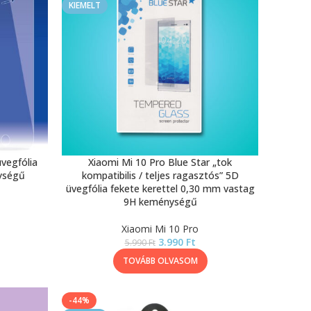
KIEMELT
üvegfólia
Xiaomi Mi 10 Pro Blue Star „tok
ységű
kompatibilis / teljes ragasztós” 5D
üvegfólia fekete kerettel 0,30 mm vastag
9H keménységű
Xiaomi Mi 10 Pro
3.990
Ft
5.990
Ft
TOVÁBB OLVASOM
-44%