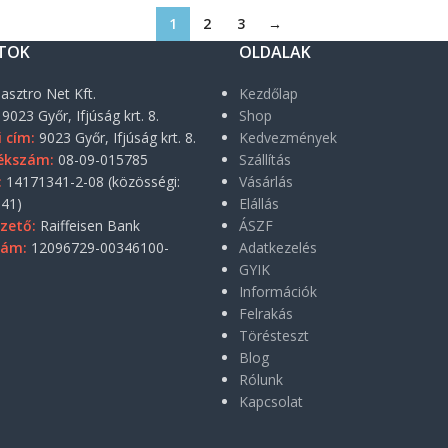
1
2
3
→
TOK
OLDALAK
asztro Net Kft.
Kezdőlap
9023 Győr, Ifjúság krt. 8.
Shop
i cím:
9023 Győr, Ifjúság krt. 8.
Kedvezmények
ékszám:
08-09-015785
Szállítás
:
14171341-2-08 (közösségi:
Vásárlás
41)
Elállás
zető:
Raiffeisen Bank
ÁSZF
zám:
12096729-00346100-
Adatkezelés
GYIK
Információk
Felrakás
Törésteszt
Blog
Rólunk
Kapcsolat