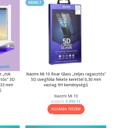
KIEMELT
r „tok
Xiaomi Mi 10 Roar Glass „teljes ragasztós”
ztós” 3D
5D üvegfólia fekete kerettel 0,30 mm
0,33 mm
vastag 9H keménységű
ű
Xiaomi Mi 10
4.990
Ft
8.990
Ft
KOSÁRBA TESZEM