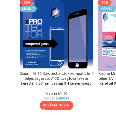
-13%
-80%
KIEMELT
KIEMELT
Xiaomi Mi 10 Xprotector „tok kompatibilis /
Xiaomi Mi 
teljes ragasztós” 5D üvegfólia fekete
teljes UV 
kerettel 0,33 mm vastag 9H keménységű
kerettel
Xiaomi Mi 10
6.990
Ft
7.990
Ft
KOSÁRBA TESZEM