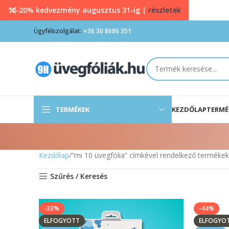
10-20% kedvezmény augusztus 31-ig |
részletek
Ügyfélszolgálat:
+36 30 8686 351
TERMÉKEK
KEZDŐLAP
TERMÉ
Kezdőlap
“mi 10 üvegfólia” címkével rendelkező termékek
Szűrés / Keresés
-33%
-44%
ELFOGYOTT
ELFOGYO