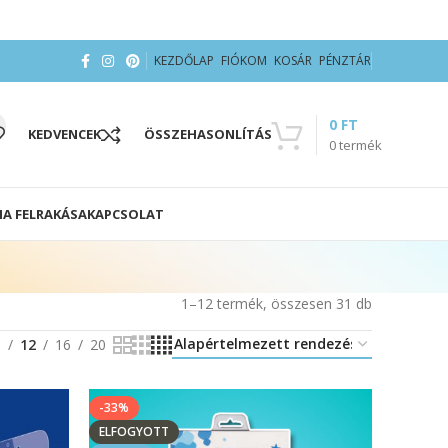
KEZDŐLAP
FIÓKOM
KOSÁR
PÉNZTÁR
0
FT
KEDVENCEK
ÖSSZEHASONLÍTÁS
0
termék
IA FELRAKÁSA
KAPCSOLAT
1–12 termék, összesen 31 db
8
12
16
20
-33%
ELFOGYOTT