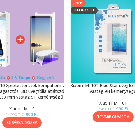
-20%
ELFOGYOTT
10 Xprotector „tok kompatibilis /
Xiaomi Mi 10T Blue Star üvegfól
ragasztós” 3D üvegfólia átlátszó
vastag 9H keménység
 0,33 mm vastag 9H keménységű
Xiaomi Mi 10T
Xiaomi Mi 10
1.990
Ft
2.490
Ft
2.990
Ft
14.990
Ft
TOVÁBB OLVASOM
KOSÁRBA TESZEM