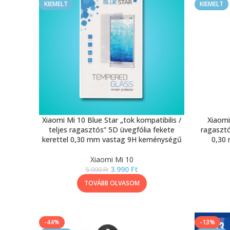
KIEMELT
KIEMELT
Xiaomi Mi 10 Blue Star „tok kompatibilis /
Xiaomi
teljes ragasztós” 5D üvegfólia fekete
ragasztó
kerettel 0,30 mm vastag 9H keménységű
0,30
Xiaomi Mi 10
3.990
Ft
5.990
Ft
TOVÁBB OLVASOM
-44%
-13%