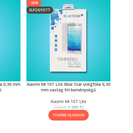
-20%
ELFOGYOTT
ia 0,30 mm
Xiaomi Mi 10T Lite Blue Star üvegfólia 0,30
ű
mm vastag 9H keménységű
Xiaomi Mi 10T Lite
1.990
Ft
2.490
Ft
TOVÁBB OLVASOM