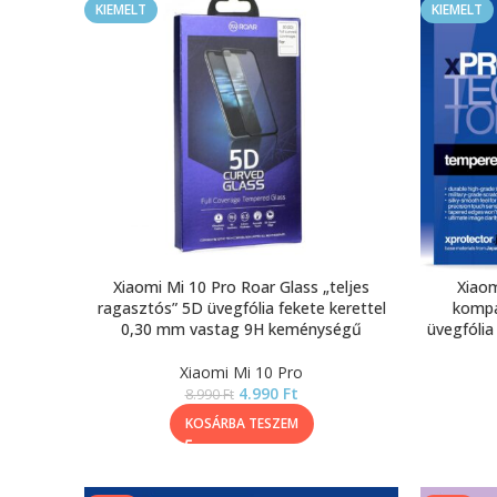
KIEMELT
KIEMELT
Xiaomi Mi 10 Pro Roar Glass „teljes
Xiaom
ragasztós” 5D üvegfólia fekete kerettel
kompat
0,30 mm vastag 9H keménységű
üvegfólia
Xiaomi Mi 10 Pro
4.990
Ft
8.990
Ft
KOSÁRBA TESZEM