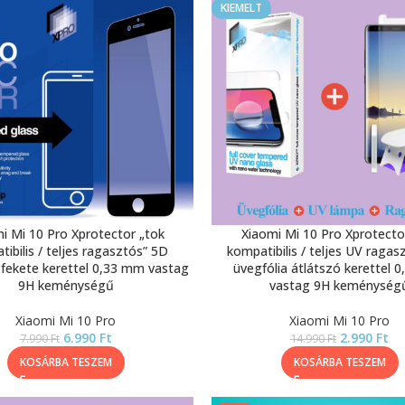
KIEMELT
i Mi 10 Pro Xprotector „tok
Xiaomi Mi 10 Pro Xprotecto
ibilis / teljes ragasztós” 5D
kompatibilis / teljes UV ragas
 fekete kerettel 0,33 mm vastag
üvegfólia átlátszó kerettel 
9H keménységű
vastag 9H keménység
Xiaomi Mi 10 Pro
Xiaomi Mi 10 Pro
6.990
Ft
2.990
Ft
7.990
Ft
14.990
Ft
KOSÁRBA TESZEM
KOSÁRBA TESZEM