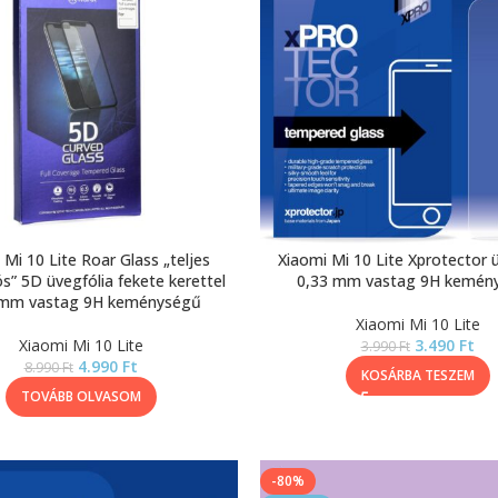
 Mi 10 Lite Roar Glass „teljes
Xiaomi Mi 10 Lite Xprotector 
s” 5D üvegfólia fekete kerettel
0,33 mm vastag 9H kemén
 mm vastag 9H keménységű
Xiaomi Mi 10 Lite
Xiaomi Mi 10 Lite
3.490
Ft
3.990
Ft
4.990
Ft
8.990
Ft
KOSÁRBA TESZEM
TOVÁBB OLVASOM
-80%