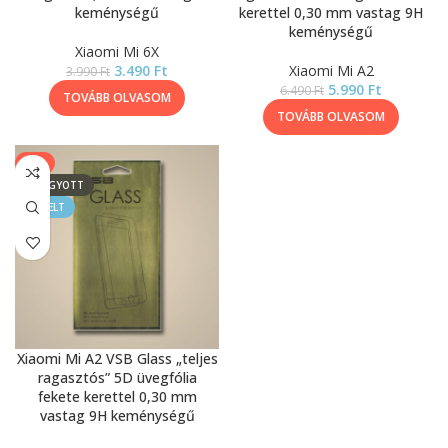
keménységű
kerettel 0,30 mm vastag 9H
keménységű
Xiaomi Mi 6X
3.490
Ft
Xiaomi Mi A2
3.990
Ft
5.990
Ft
6.490
Ft
TOVÁBB OLVASOM
TOVÁBB OLVASOM
-8%
ELFOGYOTT
KIEMELT
Xiaomi Mi A2 VSB Glass „teljes
ragasztós” 5D üvegfólia
fekete kerettel 0,30 mm
vastag 9H keménységű