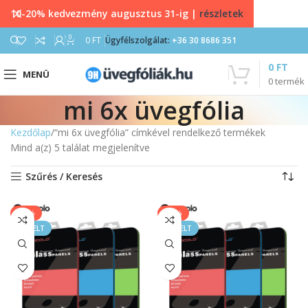
10-20% kedvezmény augusztus 31-ig |
részletek
0
0
FT
Ügyfélszolgálat:
+36 30 8686 351
0
FT
MENÜ
0
termék
mi 6x üvegfólia
Kezdőlap
“mi 6x üvegfólia” címkével rendelkező termékek
Mind a(z) 5 találat megjelenítve
Szűrés / Keresés
-33%
-33%
KIEMELT
KIEMELT