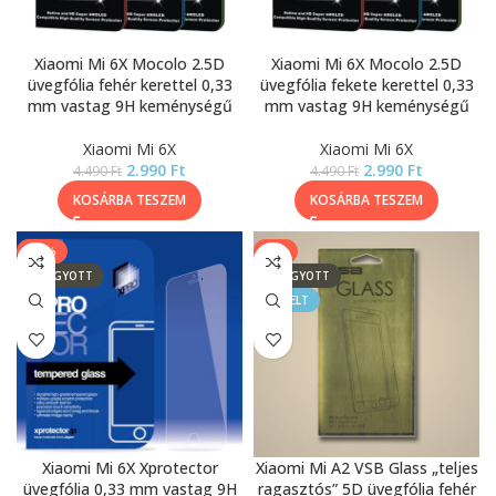
Xiaomi Mi 6X Mocolo 2.5D
Xiaomi Mi 6X Mocolo 2.5D
üvegfólia fehér kerettel 0,33
üvegfólia fekete kerettel 0,33
mm vastag 9H keménységű
mm vastag 9H keménységű
Xiaomi Mi 6X
Xiaomi Mi 6X
2.990
Ft
2.990
Ft
4.490
Ft
4.490
Ft
KOSÁRBA TESZEM
KOSÁRBA TESZEM
-13%
-8%
ELFOGYOTT
ELFOGYOTT
KIEMELT
Xiaomi Mi 6X Xprotector
Xiaomi Mi A2 VSB Glass „teljes
üvegfólia 0,33 mm vastag 9H
ragasztós” 5D üvegfólia fehér