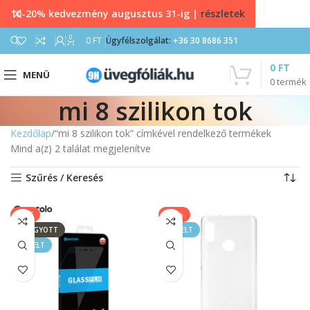
10-20% kedvezmény augusztus 31-ig |
részletek
0
0
FT
Ügyfélszolgálat:
+36 30 8686 351
0
FT
MENÜ
0
termék
mi 8 szilikon tok
Kezdőlap
“mi 8 szilikon tok” címkével rendelkező termékek
Mind a(z) 2 találat megjelenítve
Szűrés / Keresés
SALE
-11%
ELFOGYOTT
KIEMELT
KIEMELT