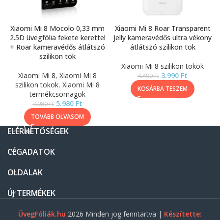
Xiaomi Mi 8 Mocolo 0,33 mm
Xiaomi Mi 8 Roar Transparent
2.5D üvegfólia fekete kerettel
Jelly kameravédős ultra vékony
+ Roar kameravédős átlátszó
átlátszó szilikon tok
szilikon tok
Xiaomi Mi 8 szilikon tokok
Xiaomi Mi 8
,
Xiaomi Mi 8
3.990
Ft
4.490
Ft
szilikon tokok
,
Xiaomi Mi 8
KOSÁRBA TESZEM
termékcsomagok
5.980
Ft
7.980
Ft
TOVÁBB OLVASOM
ELÉRHETŐSÉGEK
CÉGADATOK
OLDALAK
ÚJ TERMÉKEK
ÜvegFóliák.hu
2026 Minden jog fenntartva |
Készítette: