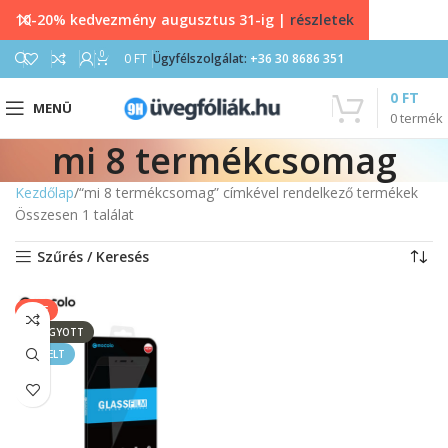
10-20% kedvezmény augusztus 31-ig |
részletek
0
0
FT
Ügyfélszolgálat:
+36 30 8686 351
0
FT
MENÜ
0
termék
mi 8 termékcsomag
Kezdőlap
“mi 8 termékcsomag” címkével rendelkező termékek
Összesen 1 találat
Szűrés / Keresés
SALE
ELFOGYOTT
KIEMELT