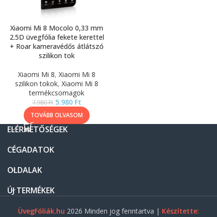
Xiaomi Mi 8 Mocolo 0,33 mm
2.5D üvegfólia fekete kerettel
+ Roar kameravédős átlátszó
szilikon tok
Xiaomi Mi 8
,
Xiaomi Mi 8
szilikon tokok
,
Xiaomi Mi 8
termékcsomagok
5.980
Ft
7.980
Ft
TOVÁBB OLVASOM
ELÉRHETŐSÉGEK
CÉGADATOK
OLDALAK
ÚJ TERMÉKEK
ÜvegFóliák.hu
2026 Minden jog fenntartva |
Készítette: