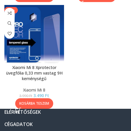
-13%
Xiaomi Mi 8 Xprotector
üvegfólia 0,33 mm vastag 9H
keménységű
Xiaomi Mi 8
3.490
Ft
3.990
Ft
KOSÁRBA TESZEM
ELÉRHETŐSÉGEK
CÉGADATOK