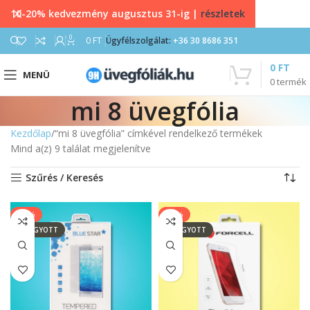
10-20% kedvezmény augusztus 31-ig |
részletek
0
0
FT
Ügyfélszolgálat:
+36 30 8686 351
0
FT
MENÜ
0
termék
mi 8 üvegfólia
Kezdőlap
“mi 8 üvegfólia” címkével rendelkező termékek
Mind a(z) 9 találat megjelenítve
Szűrés / Keresés
-20%
-17%
ELFOGYOTT
ELFOGYOTT