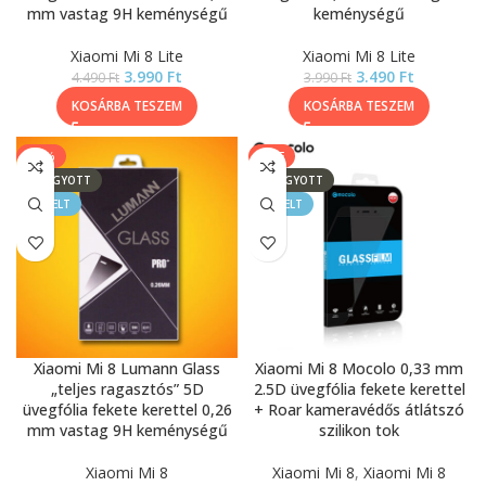
mm vastag 9H keménységű
keménységű
Xiaomi Mi 8 Lite
Xiaomi Mi 8 Lite
3.990
Ft
3.490
Ft
4.490
Ft
3.990
Ft
KOSÁRBA TESZEM
KOSÁRBA TESZEM
-33%
SALE
ELFOGYOTT
ELFOGYOTT
KIEMELT
KIEMELT
Xiaomi Mi 8 Lumann Glass
Xiaomi Mi 8 Mocolo 0,33 mm
„teljes ragasztós” 5D
2.5D üvegfólia fekete kerettel
üvegfólia fekete kerettel 0,26
+ Roar kameravédős átlátszó
mm vastag 9H keménységű
szilikon tok
Xiaomi Mi 8
Xiaomi Mi 8
,
Xiaomi Mi 8