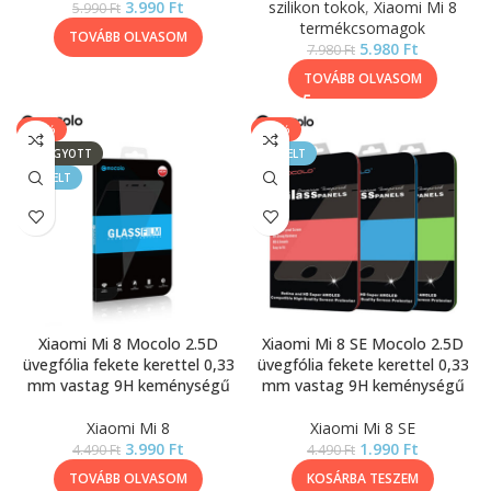
3.990
Ft
szilikon tokok
,
Xiaomi Mi 8
5.990
Ft
termékcsomagok
TOVÁBB OLVASOM
5.980
Ft
7.980
Ft
TOVÁBB OLVASOM
-11%
-56%
ELFOGYOTT
KIEMELT
KIEMELT
Xiaomi Mi 8 Mocolo 2.5D
Xiaomi Mi 8 SE Mocolo 2.5D
üvegfólia fekete kerettel 0,33
üvegfólia fekete kerettel 0,33
mm vastag 9H keménységű
mm vastag 9H keménységű
Xiaomi Mi 8
Xiaomi Mi 8 SE
3.990
Ft
1.990
Ft
4.490
Ft
4.490
Ft
TOVÁBB OLVASOM
KOSÁRBA TESZEM