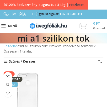
10-20% kedvezmény augusztus 31-ig |
részletek
0
0
FT
Ügyfélszolgálat:
+36 30 8686 351
0
FT
MENÜ
0
termék
mi a1 szilikon tok
Kezdőlap
“mi a1 szilikon tok” címkével rendelkező termékek
Összesen 1 találat
Szűrés / Keresés
-11%
ELFOGYOTT
KIEMELT