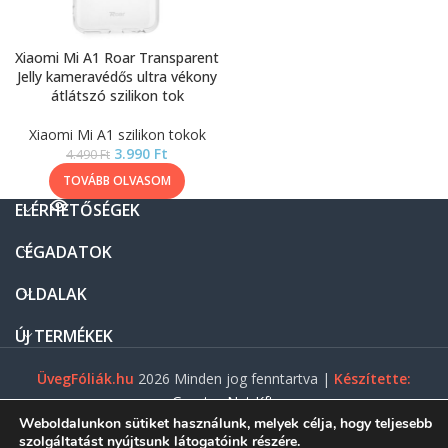
Xiaomi Mi A1 Roar Transparent
Jelly kameravédős ultra vékony
átlátszó szilikon tok
Xiaomi Mi A1 szilikon tokok
3.990
Ft
4.490
Ft
TOVÁBB OLVASOM
ELÉRHETŐSÉGEK
CÉGADATOK
OLDALAK
ÚJ TERMÉKEK
ÜvegFóliák.hu
2026 Minden jog fenntartva |
Készítette:
Gasztro Net Kft.
Weboldalunkon sütiket használunk, melyek célja, hogy teljesebb
szolgáltatást nyújtsunk látogatóink részére.