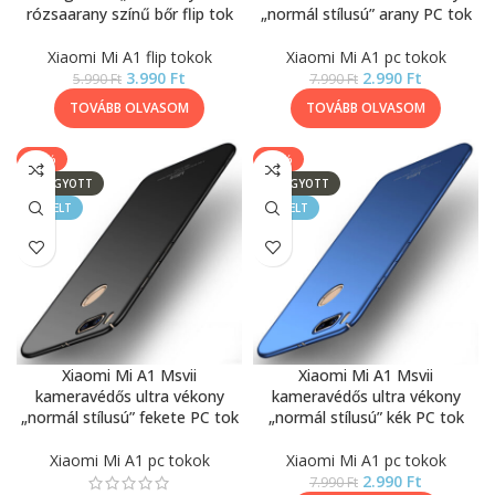
rózsaarany színű bőr flip tok
„normál stílusú” arany PC tok
Xiaomi Mi A1 flip tokok
Xiaomi Mi A1 pc tokok
3.990
Ft
2.990
Ft
5.990
Ft
7.990
Ft
TOVÁBB OLVASOM
TOVÁBB OLVASOM
-63%
-63%
ELFOGYOTT
ELFOGYOTT
KIEMELT
KIEMELT
Xiaomi Mi A1 Msvii
Xiaomi Mi A1 Msvii
kameravédős ultra vékony
kameravédős ultra vékony
„normál stílusú” fekete PC tok
„normál stílusú” kék PC tok
Xiaomi Mi A1 pc tokok
Xiaomi Mi A1 pc tokok
2.990
Ft
7.990
Ft