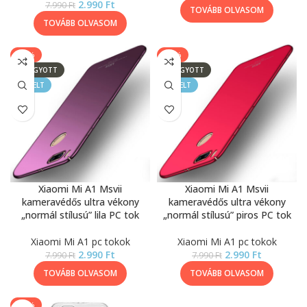
2.990
Ft
7.990
Ft
TOVÁBB OLVASOM
TOVÁBB OLVASOM
-63%
-63%
ELFOGYOTT
ELFOGYOTT
KIEMELT
KIEMELT
Xiaomi Mi A1 Msvii
Xiaomi Mi A1 Msvii
kameravédős ultra vékony
kameravédős ultra vékony
„normál stílusú” lila PC tok
„normál stílusú” piros PC tok
Xiaomi Mi A1 pc tokok
Xiaomi Mi A1 pc tokok
2.990
Ft
2.990
Ft
7.990
Ft
7.990
Ft
TOVÁBB OLVASOM
TOVÁBB OLVASOM
-11%