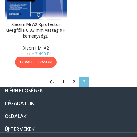
Xiaomi Mi A2 Xprotector
üvegfólia 0,33 mm vastag 9H
keménységű
Xiaomi Mi A2
3.490
Ft
3.990
Ft
TOVÁBB OLVASOM
←
1
2
3
ELÉRHETŐSÉGEK
CÉGADATOK
OLDALAK
ÚJ TERMÉKEK