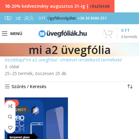
10-20% kedvezmény augusztus 31-ig |
részletek
0
0
FT
Ügyfélszolgálat:
+36 30 8686 351
0
FT
MENÜ
0
termék
mi a2 üvegfólia
Kezdőlap
“mi a2 üvegfólia” címkével rendelkező termékek
3. oldal
25–25 termék, összesen 25 db
Szűrés / Keresés
-13%
ELFOGYOTT