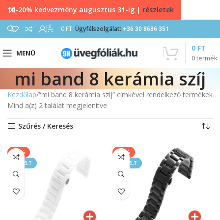
10-20% kedvezmény augusztus 31-ig |
részletek
0
0
FT
Ügyfélszolgálat:
+36 30 8686 351
0
FT
MENÜ
0
termék
mi band 8 kerámia szíj
Kezdőlap
“mi band 8 kerámia szíj” címkével rendelkező termékek
Mind a(z) 2 találat megjelenítve
Szűrés / Keresés
-33%
-33%
KIEMELT
KIEMELT