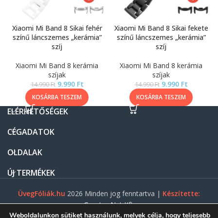
Xiaomi Mi Band 8 Sikai fehér
Xiaomi Mi Band 8 Sikai fekete
színű láncszemes „kerámia”
színű láncszemes „kerámia”
szíj
szíj
Xiaomi Mi Band 8 kerámia
Xiaomi Mi Band 8 kerámia
szíjak
szíjak
9.990
Ft
9.990
Ft
14.990
Ft
14.990
Ft
KOSÁRBA TESZEM
KOSÁRBA TESZEM
ELÉRHETŐSÉGEK
CÉGADATOK
OLDALAK
ÚJ TERMÉKEK
ÜvegFóliák.hu
2026 Minden jog fenntartva |
Készítette:
Gasztro Net Kft.
Weboldalunkon sütiket használunk, melyek célja, hogy teljesebb