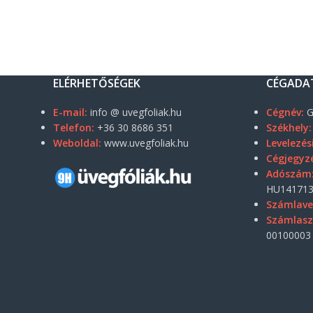
ELÉRHETŐSÉGEK
CÉGADA
E-mail:
info @ uvegfoliak.hu
Cégnév:
G
Telefon:
+36 30 8686 351
Székhely:
Weboldal:
www.uvegfoliak.hu
Levelezés
Cégjegyz
Adószám
HU141713
Számlave
Számlas
00100003