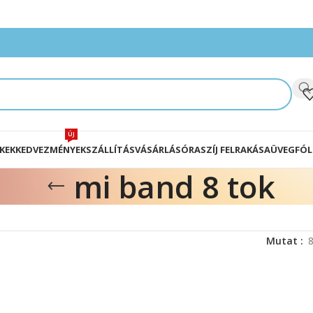
ÚJ
KEK
KEDVEZMÉNYEK
SZÁLLÍTÁS
VÁSÁRLÁS
ÓRASZÍJ FELRAKÁSA
ÜVEGFÓL
mi band 8 tok
Mutat