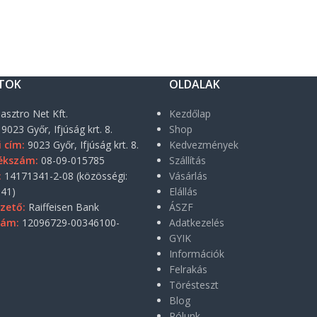
TOK
OLDALAK
asztro Net Kft.
Kezdőlap
9023 Győr, Ifjúság krt. 8.
Shop
i cím:
9023 Győr, Ifjúság krt. 8.
Kedvezmények
ékszám:
08-09-015785
Szállítás
:
14171341-2-08 (közösségi:
Vásárlás
41)
Elállás
zető:
Raiffeisen Bank
ÁSZF
zám:
12096729-00346100-
Adatkezelés
GYIK
Információk
Felrakás
Törésteszt
Blog
Rólunk