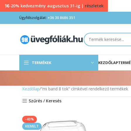
10-20% kedvezmény augusztus 31-ig |
részletek
Ügyfélszolgálat:
+36 30 8686 351
TERMÉKEK
KEZDŐLAP
TERMÉ
Kezdőlap
“mi band 8 tok” címkével rendelkező termékek
Szűrés / Keresés
-40%
KIEMELT