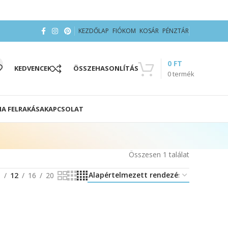
KEZDŐLAP
FIÓKOM
KOSÁR
PÉNZTÁR
0
FT
KEDVENCEK
ÖSSZEHASONLÍTÁS
0
termék
IA FELRAKÁSA
KAPCSOLAT
Összesen 1 találat
8
12
16
20