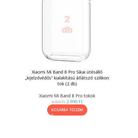
Xiaomi Mi Band 8 Pro Sikai ütésálló
„kijelzővédős” kialakítású átlátszó szilikon
tok (2 db)
Xiaomi Mi Band 8 Pro tokok
2.990
Ft
4.990
Ft
KOSÁRBA TESZEM