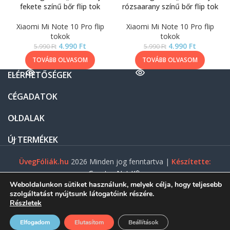
fekete színű bőr flip tok
rózsaarany színű bőr flip tok
Xiaomi Mi Note 10 Pro flip
Xiaomi Mi Note 10 Pro flip
tokok
tokok
4.990
Ft
4.990
Ft
5.990
Ft
5.990
Ft
TOVÁBB OLVASOM
TOVÁBB OLVASOM
ELÉRHETŐSÉGEK
CÉGADATOK
OLDALAK
ÚJ TERMÉKEK
ÜvegFóliák.hu
2026 Minden jog fenntartva |
Készítette:
Gasztro Net Kft.
Weboldalunkon sütiket használunk, melyek célja, hogy teljesebb
szolgáltatást nyújtsunk látogatóink részére.
Részletek
0
Elfogadom
Elutasítom
Beállítások