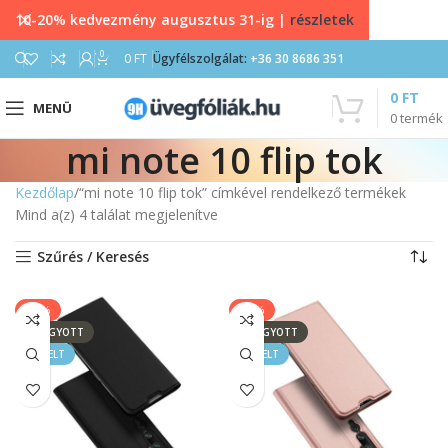
10-20% kedvezmény augusztus 31-ig |
részletek
0
0
FT
Ügyfélszolgálat:
+36 30 8686 351
0
FT
MENÜ
0
termék
mi note 10 flip tok
Kezdőlap
“mi note 10 flip tok” címkével rendelkező termékek
Mind a(z) 4 találat megjelenítve
Szűrés / Keresés
-17%
-17%
ELFOGYOTT
ELFOGYOTT
KIEMELT
KIEMELT