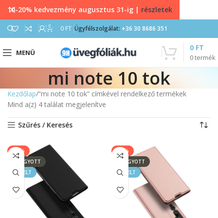
10-20% kedvezmény augusztus 31-ig |
részletek
0
0
FT
Ügyfélszolgálat:
+36 30 8686 351
0
FT
MENÜ
0
termék
mi note 10 tok
Kezdőlap
“mi note 10 tok” címkével rendelkező termékek
Mind a(z) 4 találat megjelenítve
Szűrés / Keresés
-17%
-17%
ELFOGYOTT
ELFOGYOTT
KIEMELT
KIEMELT