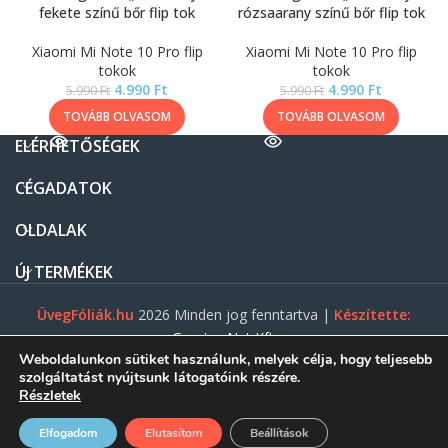
fekete színű bőr flip tok
rózsaarany színű bőr flip tok
Xiaomi Mi Note 10 Pro flip
Xiaomi Mi Note 10 Pro flip
tokok
tokok
4.990
Ft
4.990
Ft
5.990
Ft
5.990
Ft
TOVÁBB OLVASOM
TOVÁBB OLVASOM
ELÉRHETŐSÉGEK
CÉGADATOK
OLDALAK
ÚJ TERMÉKEK
ÜvegFóliák.hu
2026 Minden jog fenntartva |
Készítette:
Gasztro Net Kft.
Weboldalunkon sütiket használunk, melyek célja, hogy teljesebb
szolgáltatást nyújtsunk látogatóink részére.
Részletek
0
Elfogadom
Elutasítom
Beállítások