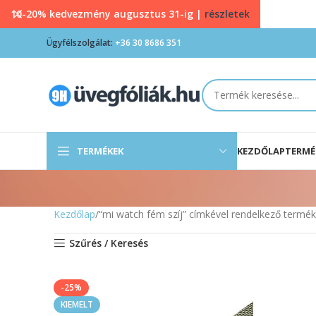
10-20% kedvezmény augusztus 31-ig |
részletek
Ügyfélszolgálat:
+36 30 8686 351
TERMÉKEK
KEZDŐLAP
TERMÉ
Kezdőlap
“mi watch fém szíj” címkével rendelkező termé
Szűrés / Keresés
-25%
KIEMELT