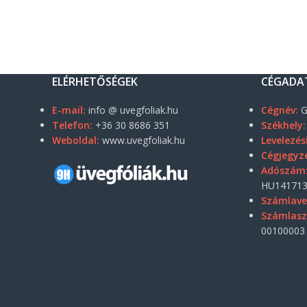
ELÉRHETŐSÉGEK
CÉGADA
E-mail:
info @ uvegfoliak.hu
Cégnév:
G
Telefon:
+36 30 8686 351
Székhely:
Weboldal:
www.uvegfoliak.hu
Levelezés
Cégjegyz
Adószám
HU141713
Számlave
Számlas
00100003