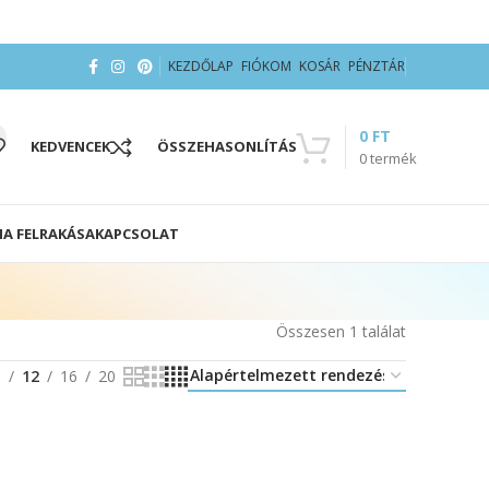
KEZDŐLAP
FIÓKOM
KOSÁR
PÉNZTÁR
0
FT
KEDVENCEK
ÖSSZEHASONLÍTÁS
0
termék
IA FELRAKÁSA
KAPCSOLAT
Összesen 1 találat
8
12
16
20