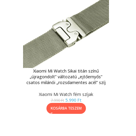
Xiaomi Mi Watch Sikai titán színű
„újragondolt” változatú „ejtőernyős”
csatos milánói „rozsdamentes acél” szíj
Xiaomi Mi Watch fém szíjak
5.990
Ft
7.990
Ft
KOSÁRBA TESZEM