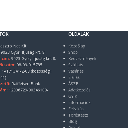
TOK
OLDALAK
asztro Net Kft.
Kezdőlap
9023 Győr, Ifjúság krt. 8.
Shop
i cím:
9023 Győr, Ifjúság krt. 8.
Kedvezmények
ékszám:
08-09-015785
Szállítás
:
14171341-2-08 (közösségi:
Vásárlás
41)
Elállás
zető:
Raiffeisen Bank
ÁSZF
zám:
12096729-00346100-
Adatkezelés
GYIK
Információk
Felrakás
Törésteszt
Blog
Rólunk