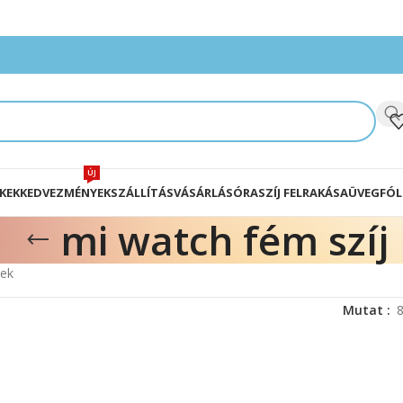
ÚJ
KEK
KEDVEZMÉNYEK
SZÁLLÍTÁS
VÁSÁRLÁS
ÓRASZÍJ FELRAKÁSA
ÜVEGFÓL
mi watch fém szíj
kek
Mutat