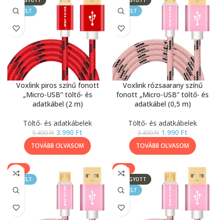
ELFOGYOTT
ELFOGYOTT
KIEMELT
KIEMELT
Voxlink piros színű fonott
Voxlink rózsaarany színű
„Micro-USB” töltő- és
fonott „Micro-USB” töltő- és
adatkábel (2 m)
adatkábel (0,5 m)
Töltő- és adatkábelek
Töltő- és adatkábelek
3.990
Ft
1.990
Ft
5.490
Ft
3.490
Ft
TOVÁBB OLVASOM
TOVÁBB OLVASOM
-33%
-27%
KIEMELT
ELFOGYOTT
KIEMELT