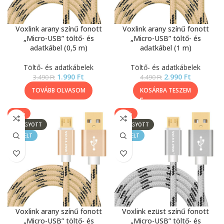
Voxlink arany színű fonott
Voxlink arany színű fonott
„Micro-USB” töltő- és
„Micro-USB” töltő- és
adatkábel (0,5 m)
adatkábel (1 m)
Töltő- és adatkábelek
Töltő- és adatkábelek
1.990
Ft
2.990
Ft
3.490
Ft
4.490
Ft
TOVÁBB OLVASOM
KOSÁRBA TESZEM
-27%
-43%
ELFOGYOTT
ELFOGYOTT
KIEMELT
KIEMELT
Voxlink arany színű fonott
Voxlink ezüst színű fonott
„Micro-USB” töltő- és
„Micro-USB” töltő- és