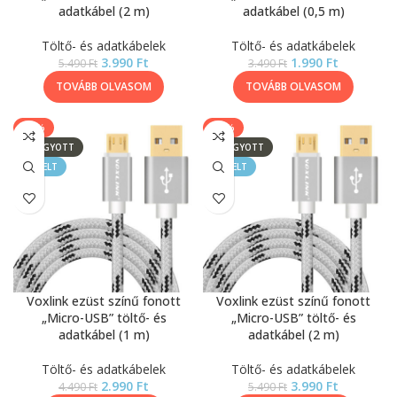
adatkábel (2 m)
adatkábel (0,5 m)
Töltő- és adatkábelek
Töltő- és adatkábelek
3.990
Ft
1.990
Ft
5.490
Ft
3.490
Ft
TOVÁBB OLVASOM
TOVÁBB OLVASOM
-33%
-27%
ELFOGYOTT
ELFOGYOTT
KIEMELT
KIEMELT
Voxlink ezüst színű fonott
Voxlink ezüst színű fonott
„Micro-USB” töltő- és
„Micro-USB” töltő- és
adatkábel (1 m)
adatkábel (2 m)
Töltő- és adatkábelek
Töltő- és adatkábelek
2.990
Ft
3.990
Ft
4.490
Ft
5.490
Ft