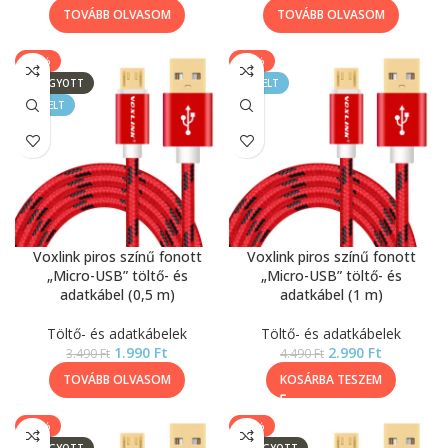
TOVÁBB OLVASOM
TOVÁBB OLVASOM
-43%
-33%
ELFOGYOTT
KIEMELT
KIEMELT
Voxlink piros színű fonott
Voxlink piros színű fonott
„Micro-USB” töltő- és
„Micro-USB” töltő- és
adatkábel (0,5 m)
adatkábel (1 m)
Töltő- és adatkábelek
Töltő- és adatkábelek
1.990
Ft
2.990
Ft
3.490
Ft
4.490
Ft
TOVÁBB OLVASOM
KOSÁRBA TESZEM
-27%
-43%