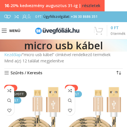
10-20% kedvezmény augusztus 31-ig |
részletek
0
0
FT
Ügyfélszolgálat:
+36 30 8686 351
0
FT
MENÜ
0
termék
micro usb kábel
Kezdőlap
“micro usb kábel” címkével rendelkező termékek
Mind a(z) 12 találat megjelenítve
Szűrés / Keresés
-43%
-33%
ELFOGYOTT
KIEMELT
KIEMELT