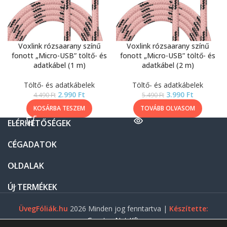
Voxlink rózsaarany színű
Voxlink rózsaarany színű
fonott „Micro-USB” töltő- és
fonott „Micro-USB” töltő- és
adatkábel (1 m)
adatkábel (2 m)
Töltő- és adatkábelek
Töltő- és adatkábelek
2.990
Ft
3.990
Ft
4.490
Ft
5.490
Ft
KOSÁRBA TESZEM
TOVÁBB OLVASOM
ELÉRHETŐSÉGEK
CÉGADATOK
OLDALAK
ÚJ TERMÉKEK
ÜvegFóliák.hu
2026 Minden jog fenntartva |
Készítette:
Gasztro Net Kft.