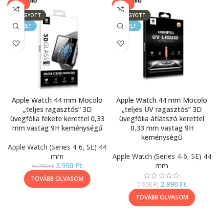
-33%
-63%
ELFOGYOTT
ELFOGYOTT
KIEMELT
KIEMELT
Apple Watch 44 mm Mocolo
Apple Watch 44 mm Mocolo
„teljes ragasztós” 3D
„teljes UV ragasztós” 3D
üvegfólia fekete kerettel 0,33
üvegfólia átlátszó kerettel
mm vastag 9H keménységű
0,33 mm vastag 9H
keménységű
Apple Watch (Series 4-6, SE) 44
mm
Apple Watch (Series 4-6, SE) 44
3.990
Ft
mm
5.990
Ft
TOVÁBB OLVASOM
2.990
Ft
7.990
Ft
TOVÁBB OLVASOM