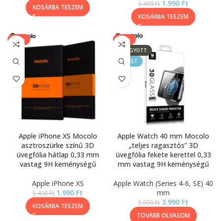
1.990
Ft
5.490
Ft
KOSÁRBA TESZEM
KOSÁRBA TESZEM
-64%
-33%
ELFOGYOTT
KIEMELT
Apple iPhone XS Mocolo
Apple Watch 40 mm Mocolo
asztroszürke színű 3D
„teljes ragasztós” 3D
üvegfólia hátlap 0,33 mm
üvegfólia fekete kerettel 0,33
vastag 9H keménységű
mm vastag 9H keménységű
Apple iPhone XS
Apple Watch (Series 4-6, SE) 40
1.990
Ft
mm
5.490
Ft
3.990
Ft
5.990
Ft
KOSÁRBA TESZEM
TOVÁBB OLVASOM