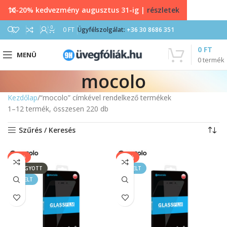
10-20% kedvezmény augusztus 31-ig |
részletek
0
0
FT
Ügyfélszolgálat:
+36 30 8686 351
0
FT
MENÜ
0
termék
mocolo
Kezdőlap
“mocolo” címkével rendelkező termékek
1–12 termék, összesen 220 db
Szűrés / Keresés
-43%
-43%
ELFOGYOTT
KIEMELT
KIEMELT