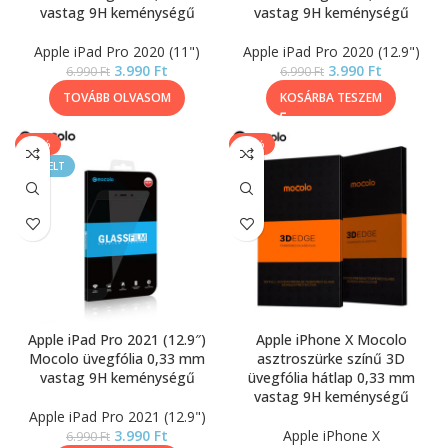
vastag 9H keménységű
vastag 9H keménységű
Apple iPad Pro 2020 (11")
Apple iPad Pro 2020 (12.9")
3.990
Ft
3.990
Ft
6.990
Ft
6.990
Ft
TOVÁBB OLVASOM
KOSÁRBA TESZEM
-43%
-64%
KIEMELT
Apple iPad Pro 2021 (12.9″)
Apple iPhone X Mocolo
Mocolo üvegfólia 0,33 mm
asztroszürke színű 3D
vastag 9H keménységű
üvegfólia hátlap 0,33 mm
vastag 9H keménységű
Apple iPad Pro 2021 (12.9")
3.990
Ft
Apple iPhone X
6.990
Ft