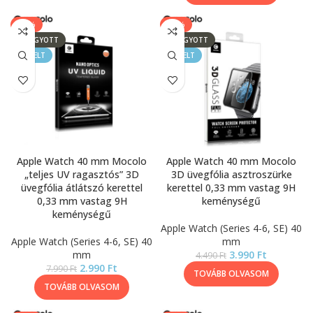
-63%
-11%
ELFOGYOTT
ELFOGYOTT
KIEMELT
KIEMELT
Apple Watch 40 mm Mocolo
Apple Watch 40 mm Mocolo
„teljes UV ragasztós” 3D
3D üvegfólia asztroszürke
üvegfólia átlátszó kerettel
kerettel 0,33 mm vastag 9H
0,33 mm vastag 9H
keménységű
keménységű
Apple Watch (Series 4-6, SE) 40
Apple Watch (Series 4-6, SE) 40
mm
mm
3.990
Ft
4.490
Ft
2.990
Ft
7.990
Ft
TOVÁBB OLVASOM
TOVÁBB OLVASOM