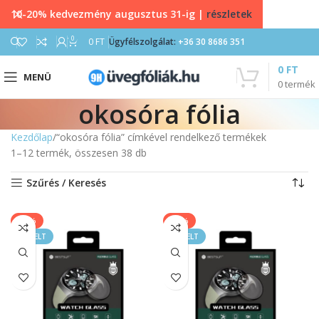
10-20% kedvezmény augusztus 31-ig |
részletek
0
0
FT
Ügyfélszolgálat:
+36 30 8686 351
0
FT
MENÜ
0
termék
okosóra fólia
Kezdőlap
“okosóra fólia” címkével rendelkező termékek
1–12 termék, összesen 38 db
Szűrés / Keresés
-40%
-40%
KIEMELT
KIEMELT