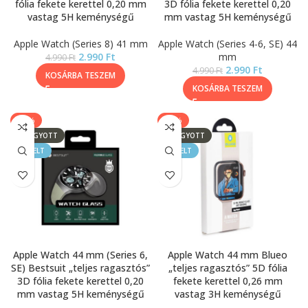
fólia fekete kerettel 0,20 mm
3D fólia fekete kerettel 0,20
vastag 5H keménységű
mm vastag 5H keménységű
Apple Watch (Series 8) 41 mm
Apple Watch (Series 4-6, SE) 44
2.990
Ft
mm
4.990
Ft
2.990
Ft
4.990
Ft
KOSÁRBA TESZEM
KOSÁRBA TESZEM
-40%
-17%
ELFOGYOTT
ELFOGYOTT
KIEMELT
KIEMELT
Apple Watch 44 mm (Series 6,
Apple Watch 44 mm Blueo
SE) Bestsuit „teljes ragasztós”
„teljes ragasztós” 5D fólia
3D fólia fekete kerettel 0,20
fekete kerettel 0,26 mm
mm vastag 5H keménységű
vastag 3H keménységű