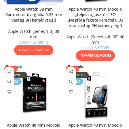
Apple Watch 38 mm
Apple Watch 40 mm Mocolo
Xprotector üvegfólia 0,33 mm
„teljes ragasztós” 3D
vastag 9H keménységű
üvegfólia fekete kerettel 0,33
mm vastag 9H keménységű
Apple Watch (Series 1-3) 38
mm
Apple Watch (Series 4-6, SE) 40
3.490
Ft
mm
3.990
Ft
3.990
Ft
5.990
Ft
TOVÁBB OLVASOM
TOVÁBB OLVASOM
-63%
-11%
ELFOGYOTT
ELFOGYOTT
KIEMELT
KIEMELT
Apple Watch 40 mm Mocolo
Apple Watch 40 mm Mocolo