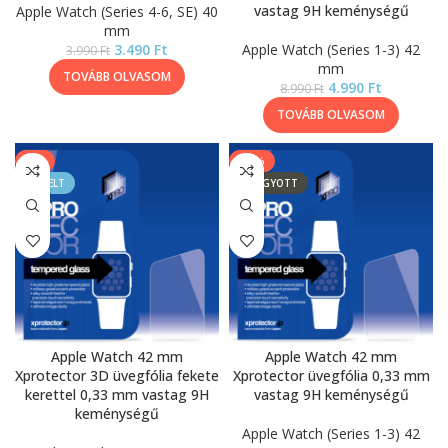
vastag 9H keménységű
Apple Watch (Series 4-6, SE) 40
mm
3.490
Ft
Apple Watch (Series 1-3) 42
3.990
Ft
mm
TOVÁBB OLVASOM
4.990
Ft
8.990
Ft
TOVÁBB OLVASOM
-9%
-13%
KIEMELT
ELFOGYOTT
Apple Watch 42 mm
Apple Watch 42 mm
Xprotector 3D üvegfólia fekete
Xprotector üvegfólia 0,33 mm
kerettel 0,33 mm vastag 9H
vastag 9H keménységű
keménységű
Apple Watch (Series 1-3) 42