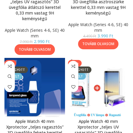
„teljes UV ragasztós” 3D
3D üvegfólia asztroszürke
üvegfólia átlátszó kerettel
kerettel 0,33 mm vastag 9H
0,33 mm vastag 9H
keménységű
keménységű
Apple Watch (Series 4-6, SE) 40
Apple Watch (Series 4-6, SE) 40
mm
mm
3.990
Ft
4.490
Ft
2.990
Ft
7.990
Ft
TOVÁBB OLVASOM
TOVÁBB OLVASOM
-9%
-44%
ELFOGYOTT
ELFOGYOTT
KIEMELT
KIEMELT
Apple Watch 40 mm
Apple Watch 40 mm
Xprotector „teljes ragasztós”
Xprotector „teljes UV
3D üvegfólia fekete kerettel
ragasztós” 3D üvegfólia