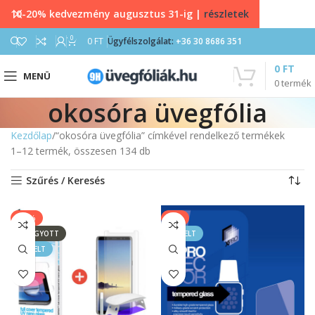
10-20% kedvezmény augusztus 31-ig |
részletek
0
0
FT
Ügyfélszolgálat:
+36 30 8686 351
0
FT
MENÜ
0
termék
okosóra üvegfólia
Kezdőlap
“okosóra üvegfólia” címkével rendelkező termékek
1–12 termék, összesen 134 db
Szűrés / Keresés
-44%
-9%
ELFOGYOTT
KIEMELT
KIEMELT