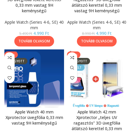
0,33 mm vastag 9H
átlátszó kerettel 0,33 mm
keménységű
vastag 9H keménységű
Apple Watch (Series 4-6, SE) 40
Apple Watch (Series 4-6, SE) 40
mm
mm
4.990
Ft
4.990
Ft
5.490
Ft
8.990
Ft
TOVÁBB OLVASOM
TOVÁBB OLVASOM
-13%
-44%
ELFOGYOTT
ELFOGYOTT
KIEMELT
Apple Watch 40 mm
Apple Watch 42 mm
Xprotector üvegfólia 0,33 mm
Xprotector „teljes UV
vastag 9H keménységű
ragasztós” 3D üvegfólia
átlátszó kerettel 0,33 mm