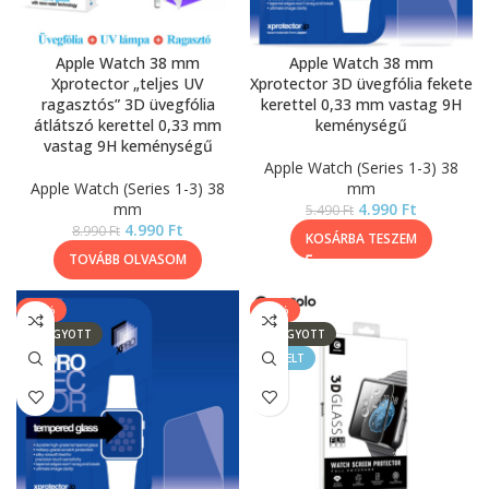
Apple Watch 38 mm
Apple Watch 38 mm
Xprotector „teljes UV
Xprotector 3D üvegfólia fekete
ragasztós” 3D üvegfólia
kerettel 0,33 mm vastag 9H
átlátszó kerettel 0,33 mm
keménységű
vastag 9H keménységű
Apple Watch (Series 1-3) 38
Apple Watch (Series 1-3) 38
mm
mm
4.990
Ft
5.490
Ft
4.990
Ft
8.990
Ft
KOSÁRBA TESZEM
TOVÁBB OLVASOM
-13%
-33%
ELFOGYOTT
ELFOGYOTT
KIEMELT