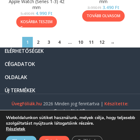
Apple Watch (Series 1-3) 42
mm
mm
3.490
Ft
3.990
Ft
4.990
Ft
5.490
Ft
TOVÁBB OLVASOM
KOSÁRBA TESZEM
1
2
3
4
…
10
11
12
→
ELÉRHETŐSÉGEK
CÉGADATOK
OLDALAK
ÚJ TERMÉKEK
ÜvegFóliák.hu
2026 Minden jog fenntartva |
Készítette:
Gasztro Net Kft.
Weboldalunkon sütiket használunk, melyek célja, hogy teljesebb
szolgáltatást nyújtsunk látogatóink részére.
Részletek
0