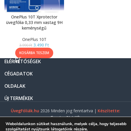
OnePlus 10T Xprotector
üvegfólia 0,33 mm vastag 9H
keménységű
OnePlus 10T
3.490
Ft
3.990
Ft
KOSÁRBA TESZEM
ELÉRHETŐSÉGEK
CÉGADATOK
OLDALAK
ÚJ TERMÉKEK
ÜvegFóliák.hu
2026 Minden jog fenntartva |
Készítette:
Gasztro Net Kft.
Weboldalunkon sütiket használunk, melyek célja, hogy teljesebb
szolgáltatást nyújtsunk látogatóink részére.