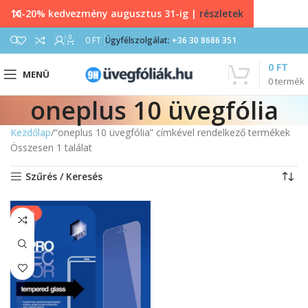
10-20% kedvezmény augusztus 31-ig |
részletek
0
0
FT
Ügyfélszolgálat:
+36 30 8686 351
0
FT
MENÜ
0
termék
oneplus 10 üvegfólia
Kezdőlap
“oneplus 10 üvegfólia” címkével rendelkező termékek
Összesen 1 találat
Szűrés / Keresés
-13%