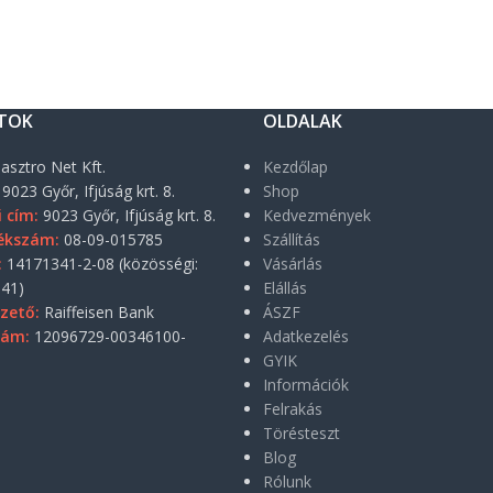
TOK
OLDALAK
asztro Net Kft.
Kezdőlap
9023 Győr, Ifjúság krt. 8.
Shop
i cím:
9023 Győr, Ifjúság krt. 8.
Kedvezmények
ékszám:
08-09-015785
Szállítás
:
14171341-2-08 (közösségi:
Vásárlás
41)
Elállás
zető:
Raiffeisen Bank
ÁSZF
zám:
12096729-00346100-
Adatkezelés
GYIK
Információk
Felrakás
Törésteszt
Blog
Rólunk