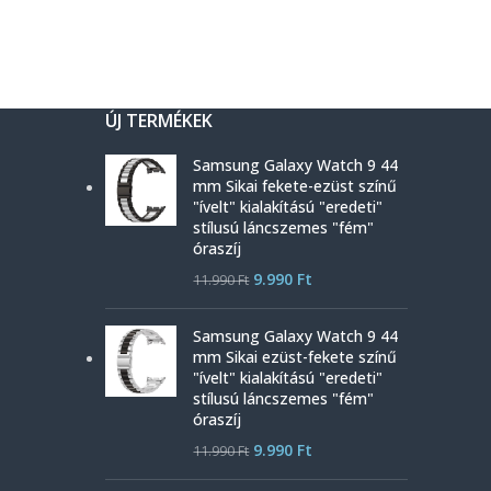
ÚJ TERMÉKEK
Samsung Galaxy Watch 9 44
mm Sikai fekete-ezüst színű
"ívelt" kialakítású "eredeti"
stílusú láncszemes "fém"
óraszíj
9.990
Ft
11.990
Ft
Samsung Galaxy Watch 9 44
mm Sikai ezüst-fekete színű
"ívelt" kialakítású "eredeti"
stílusú láncszemes "fém"
óraszíj
9.990
Ft
11.990
Ft