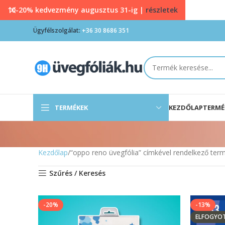
10-20% kedvezmény augusztus 31-ig |
részletek
Ügyfélszolgálat:
+36 30 8686 351
TERMÉKEK
KEZDŐLAP
TERMÉ
Kezdőlap
“oppo reno üvegfólia” címkével rendelkező ter
Szűrés / Keresés
-20%
-13%
ELFOGYO