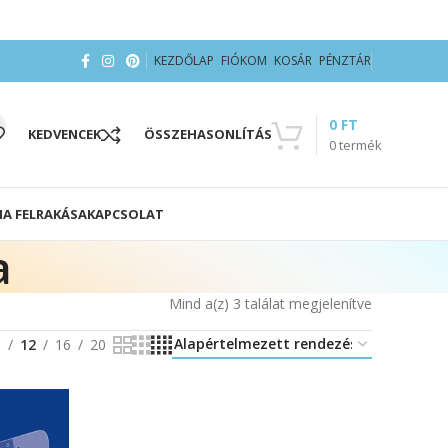
KEZDŐLAP
FIÓKOM
KOSÁR
PÉNZTÁR
0
FT
KEDVENCEK
ÖSSZEHASONLÍTÁS
0
termék
IA FELRAKÁSA
KAPCSOLAT
a
Mind a(z) 3 találat megjelenítve
8
12
16
20