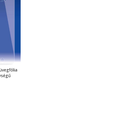
vegfólia
ységű