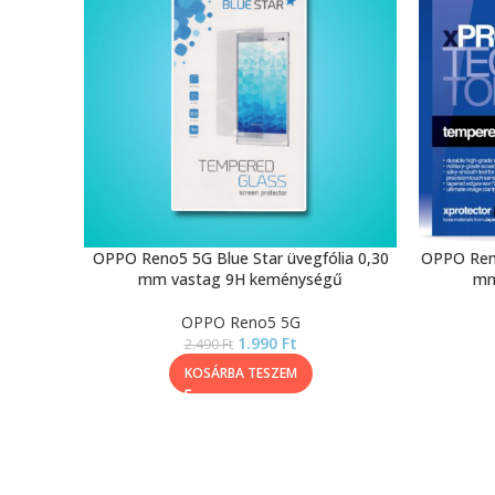
OPPO Reno5 5G Blue Star üvegfólia 0,30
OPPO Reno
mm vastag 9H keménységű
mm
OPPO Reno5 5G
1.990
Ft
2.490
Ft
KOSÁRBA TESZEM