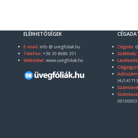
ELÉRHETŐSÉGEK
CÉGADA
E-mail:
info @ uvegfoliak.hu
Cégnév:
G
Telefon:
+36 30 8686 351
Székhely:
Weboldal:
www.uvegfoliak.hu
Levelezés
Cégjegyz
Adószám
HU141713
Számlave
Számlas
00100003