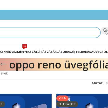
ÚJ
KEK
KEDVEZMÉNYEK
SZÁLLÍTÁS
VÁSÁRLÁS
ÓRASZÍJ FELRAKÁSA
ÜVEGFÓL
oppo reno üvegfóli
mékek
Mutat
-13%
TT
ELFOGYOTT