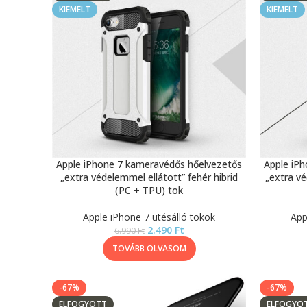
KIEMELT
KIEMELT
Apple iPhone 7 kameravédős hőelvezetős
Apple iP
„extra védelemmel ellátott” fehér hibrid
„extra vé
(PC + TPU) tok
Apple iPhone 7 ütésálló tokok
App
2.490
Ft
6.990
Ft
TOVÁBB OLVASOM
-67%
-67%
ELFOGYOTT
ELFOGYO