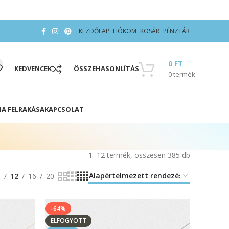
KEZDŐLAP
FIÓKOM
KOSÁR
PÉNZTÁR
0
FT
KEDVENCEK
ÖSSZEHASONLÍTÁS
0
termék
IA FELRAKÁSA
KAPCSOLAT
1–12 termék, összesen 385 db
8
12
16
20
-64%
ELFOGYOTT