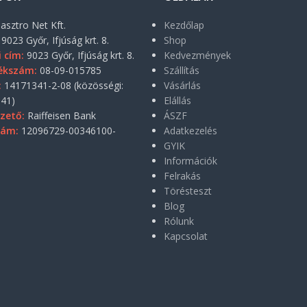
asztro Net Kft.
Kezdőlap
9023 Győr, Ifjúság krt. 8.
Shop
i cím:
9023 Győr, Ifjúság krt. 8.
Kedvezmények
ékszám:
08-09-015785
Szállítás
:
14171341-2-08 (közösségi:
Vásárlás
41)
Elállás
zető:
Raiffeisen Bank
ÁSZF
zám:
12096729-00346100-
Adatkezelés
GYIK
Információk
Felrakás
Törésteszt
Blog
Rólunk
Kapcsolat