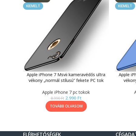
KIEMELT
KIEMELT
Apple iPhone 7 Msvii kameravédős ultra
Apple iP
vékony „normál stílusú” fekete PC tok
vékony
Apple iPhone 7 pc tokok
2.990
Ft
8.990
Ft
TOVÁBB OLVASOM
ELÉRHETŐSÉGEK
CÉGADA