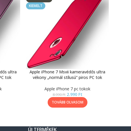
KIEMELT
dős ultra
Apple iPhone 7 Msvii kameravédős ultra
 PC tok
vékony „normál stílusú” piros PC tok
k
Apple iPhone 7 pc tokok
2.990
Ft
8.990
Ft
TOVÁBB OLVASOM
ÚJ TERMÉKEK