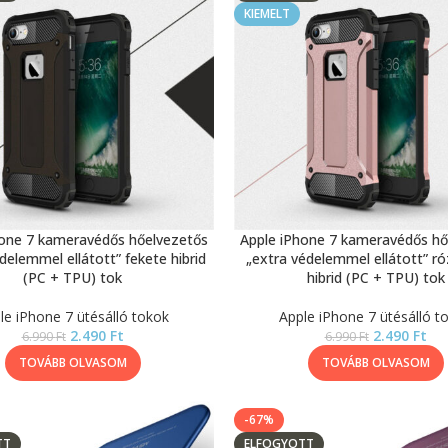
KIEMELT
hone 7 kameravédős hőelvezetős
Apple iPhone 7 kameravédős hő
delemmel ellátott” fekete hibrid
„extra védelemmel ellátott” r
(PC + TPU) tok
hibrid (PC + TPU) tok
le iPhone 7 ütésálló tokok
Apple iPhone 7 ütésálló t
2.490
Ft
2.490
Ft
6.990
Ft
6.990
Ft
TOVÁBB OLVASOM
TOVÁBB OLVASOM
-67%
TT
ELFOGYOTT