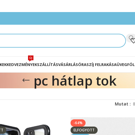
ÚJ
KEK
KEDVEZMÉNYEK
SZÁLLÍTÁS
VÁSÁRLÁS
ÓRASZÍJ FELRAKÁSA
ÜVEGFÓL
pc hátlap tok
Mutat
-64%
TT
ELFOGYOTT