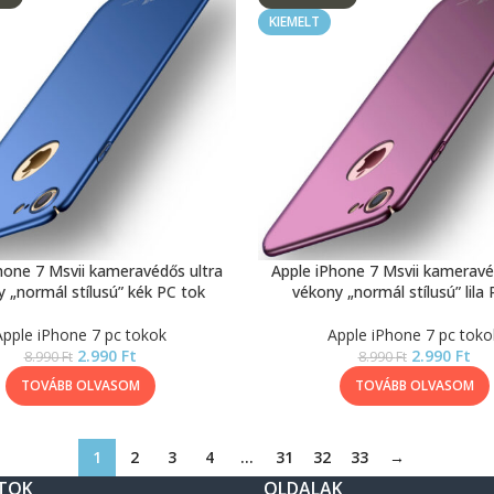
KIEMELT
hone 7 Msvii kameravédős ultra
Apple iPhone 7 Msvii kameravé
 „normál stílusú” kék PC tok
vékony „normál stílusú” lila
Apple iPhone 7 pc tokok
Apple iPhone 7 pc toko
2.990
Ft
2.990
Ft
8.990
Ft
8.990
Ft
TOVÁBB OLVASOM
TOVÁBB OLVASOM
1
2
3
4
…
31
32
33
→
TOK
OLDALAK