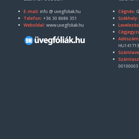
E-mail:
info @ uvegfoliak.hu
Cégnév:
G
Telefon:
+36 30 8686 351
Székhely:
Weboldal:
www.uvegfoliak.hu
Levelezés
Cégjegyz
Adószám
HU141713
Számlave
Számlas
00100003