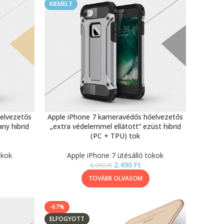
KIEMELT
elvezetős
Apple iPhone 7 kameravédős hőelvezetős
ny hibrid
„extra védelemmel ellátott” ezüst hibrid
(PC + TPU) tok
okok
Apple iPhone 7 ütésálló tokok
2.490
Ft
6.990
Ft
TOVÁBB OLVASOM
-67%
ELFOGYOTT