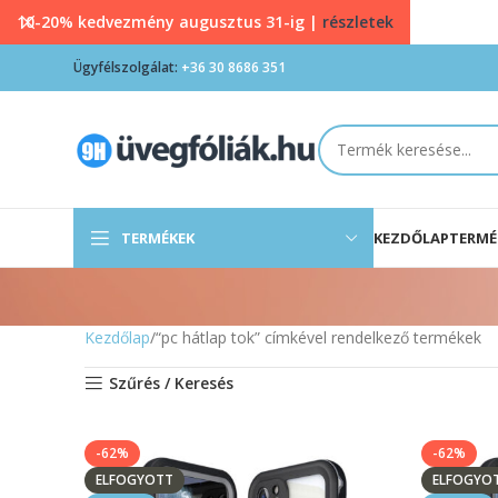
10-20% kedvezmény augusztus 31-ig |
részletek
Ügyfélszolgálat:
+36 30 8686 351
TERMÉKEK
KEZDŐLAP
TERMÉ
Kezdőlap
“pc hátlap tok” címkével rendelkező termékek
Szűrés / Keresés
-62%
-62%
ELFOGYOTT
ELFOGYO