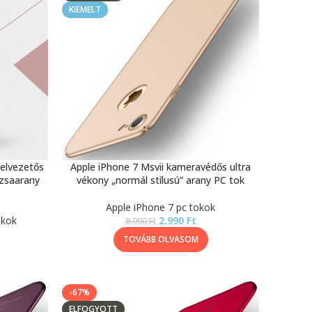
KIEMELT
elvezetős
Apple iPhone 7 Msvii kameravédős ultra
ózsaarany
vékony „normál stílusú” arany PC tok
Apple iPhone 7 pc tokok
okok
2.990
Ft
8.990
Ft
TOVÁBB OLVASOM
-67%
ELFOGYOTT