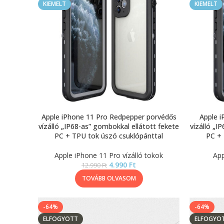
KIEMELT
KIEMELT
Apple iPhone 11 Pro Redpepper porvédős
Apple 
vízálló „IP68-as” gombokkal ellátott fekete
vízálló „I
PC + TPU tok úszó csuklópánttal
PC + 
Apple iPhone 11 Pro vízálló tokok
App
4.990
Ft
12.990
Ft
TOVÁBB OLVASOM
-64%
-64%
ELFOGYOTT
ELFOGYO