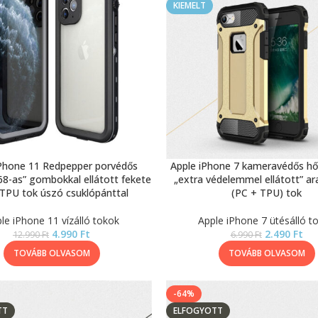
KIEMELT
iPhone 11 Redpepper porvédős
Apple iPhone 7 kameravédős hő
P68-as” gombokkal ellátott fekete
„extra védelemmel ellátott” ara
TPU tok úszó csuklópánttal
(PC + TPU) tok
le iPhone 11 vízálló tokok
Apple iPhone 7 ütésálló t
4.990
Ft
2.490
Ft
12.990
Ft
6.990
Ft
TOVÁBB OLVASOM
TOVÁBB OLVASOM
-64%
TT
ELFOGYOTT