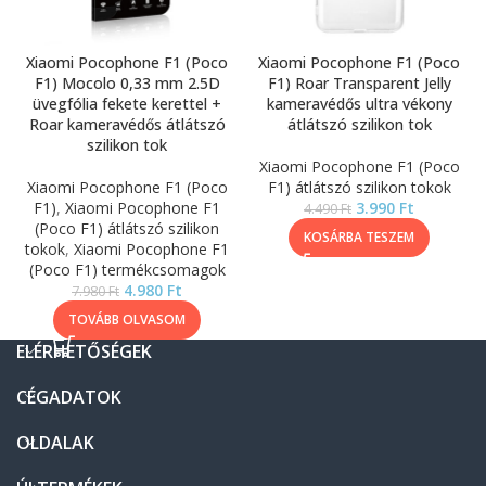
Xiaomi Pocophone F1 (Poco
Xiaomi Pocophone F1 (Poco
F1) Mocolo 0,33 mm 2.5D
F1) Roar Transparent Jelly
üvegfólia fekete kerettel +
kameravédős ultra vékony
Roar kameravédős átlátszó
átlátszó szilikon tok
szilikon tok
Xiaomi Pocophone F1 (Poco
Xiaomi Pocophone F1 (Poco
F1) átlátszó szilikon tokok
F1)
,
Xiaomi Pocophone F1
3.990
Ft
4.490
Ft
(Poco F1) átlátszó szilikon
KOSÁRBA TESZEM
tokok
,
Xiaomi Pocophone F1
(Poco F1) termékcsomagok
4.980
Ft
7.980
Ft
TOVÁBB OLVASOM
ELÉRHETŐSÉGEK
CÉGADATOK
OLDALAK