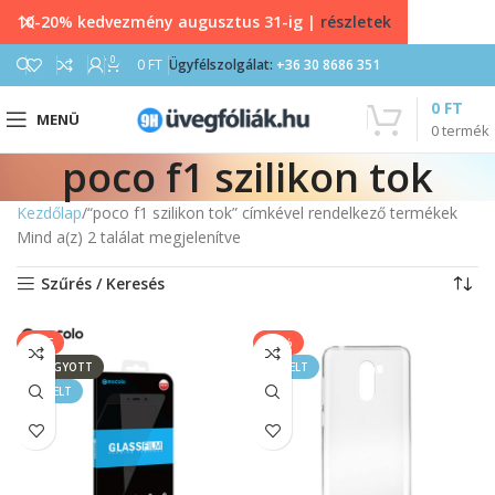
10-20% kedvezmény augusztus 31-ig |
részletek
0
0
FT
Ügyfélszolgálat:
+36 30 8686 351
0
FT
MENÜ
0
termék
poco f1 szilikon tok
Kezdőlap
“poco f1 szilikon tok” címkével rendelkező termékek
Mind a(z) 2 találat megjelenítve
Szűrés / Keresés
SALE
-11%
ELFOGYOTT
KIEMELT
KIEMELT