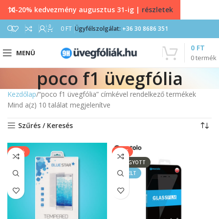
10-20% kedvezmény augusztus 31-ig |
részletek
0
0
FT
Ügyfélszolgálat:
+36 30 8686 351
0
FT
MENÜ
0
termék
poco f1 üvegfólia
Kezdőlap
“poco f1 üvegfólia” címkével rendelkező termékek
Mind a(z) 10 találat megjelenítve
Szűrés / Keresés
-20%
SALE
ELFOGYOTT
KIEMELT