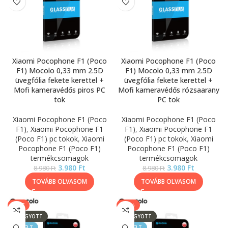
Xiaomi Pocophone F1 (Poco
Xiaomi Pocophone F1 (Poco
F1) Mocolo 0,33 mm 2.5D
F1) Mocolo 0,33 mm 2.5D
üvegfólia fekete kerettel +
üvegfólia fekete kerettel +
Mofi kameravédős piros PC
Mofi kameravédős rózsaarany
tok
PC tok
Xiaomi Pocophone F1 (Poco
Xiaomi Pocophone F1 (Poco
F1)
,
Xiaomi Pocophone F1
F1)
,
Xiaomi Pocophone F1
(Poco F1) pc tokok
,
Xiaomi
(Poco F1) pc tokok
,
Xiaomi
Pocophone F1 (Poco F1)
Pocophone F1 (Poco F1)
termékcsomagok
termékcsomagok
3.980
Ft
3.980
Ft
8.980
Ft
8.980
Ft
TOVÁBB OLVASOM
TOVÁBB OLVASOM
SALE
-33%
ELFOGYOTT
ELFOGYOTT
KIEMELT
KIEMELT