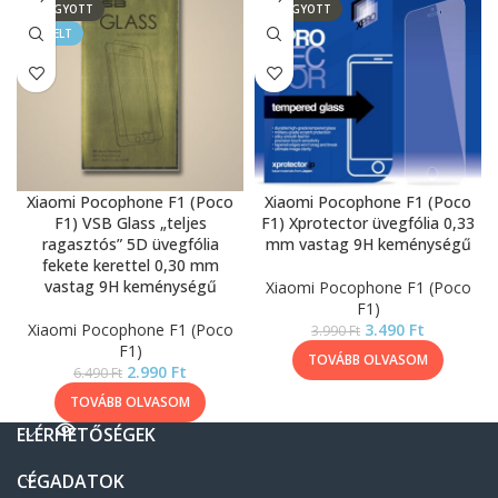
ELFOGYOTT
ELFOGYOTT
KIEMELT
Xiaomi Pocophone F1 (Poco
Xiaomi Pocophone F1 (Poco
F1) VSB Glass „teljes
F1) Xprotector üvegfólia 0,33
ragasztós” 5D üvegfólia
mm vastag 9H keménységű
fekete kerettel 0,30 mm
vastag 9H keménységű
Xiaomi Pocophone F1 (Poco
F1)
Xiaomi Pocophone F1 (Poco
3.490
Ft
3.990
Ft
F1)
TOVÁBB OLVASOM
2.990
Ft
6.490
Ft
TOVÁBB OLVASOM
ELÉRHETŐSÉGEK
CÉGADATOK