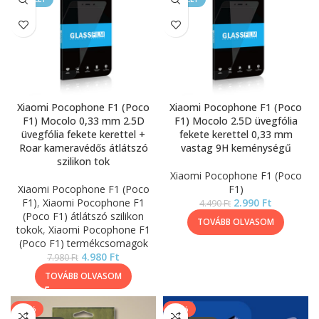
Xiaomi Pocophone F1 (Poco
Xiaomi Pocophone F1 (Poco
F1) Mocolo 0,33 mm 2.5D
F1) Mocolo 2.5D üvegfólia
üvegfólia fekete kerettel +
fekete kerettel 0,33 mm
Roar kameravédős átlátszó
vastag 9H keménységű
szilikon tok
Xiaomi Pocophone F1 (Poco
Xiaomi Pocophone F1 (Poco
F1)
F1)
,
Xiaomi Pocophone F1
2.990
Ft
4.490
Ft
(Poco F1) átlátszó szilikon
TOVÁBB OLVASOM
tokok
,
Xiaomi Pocophone F1
(Poco F1) termékcsomagok
4.980
Ft
7.980
Ft
TOVÁBB OLVASOM
-54%
-13%