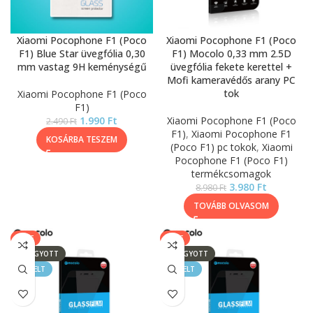
Xiaomi Pocophone F1 (Poco
Xiaomi Pocophone F1 (Poco
F1) Blue Star üvegfólia 0,30
F1) Mocolo 0,33 mm 2.5D
mm vastag 9H keménységű
üvegfólia fekete kerettel +
Mofi kameravédős arany PC
tok
Xiaomi Pocophone F1 (Poco
F1)
1.990
Ft
Xiaomi Pocophone F1 (Poco
2.490
Ft
F1)
,
Xiaomi Pocophone F1
KOSÁRBA TESZEM
(Poco F1) pc tokok
,
Xiaomi
Pocophone F1 (Poco F1)
termékcsomagok
3.980
Ft
8.980
Ft
TOVÁBB OLVASOM
SALE
SALE
ELFOGYOTT
ELFOGYOTT
KIEMELT
KIEMELT