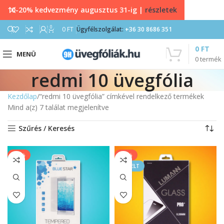
10-20% kedvezmény augusztus 31-ig |
részletek
0
0
FT
Ügyfélszolgálat:
+36 30 8686 351
0
FT
MENÜ
0
termék
redmi 10 üvegfólia
Kezdőlap
“redmi 10 üvegfólia” címkével rendelkező termékek
Mind a(z) 7 találat megjelenítve
Szűrés / Keresés
-20%
-33%
KIEMELT