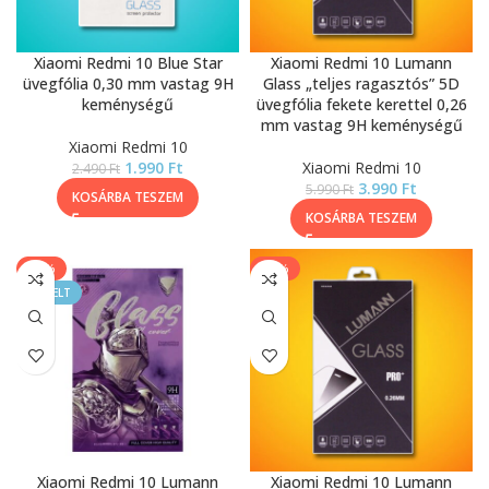
Xiaomi Redmi 10 Blue Star
Xiaomi Redmi 10 Lumann
üvegfólia 0,30 mm vastag 9H
Glass „teljes ragasztós” 5D
keménységű
üvegfólia fekete kerettel 0,26
mm vastag 9H keménységű
Xiaomi Redmi 10
1.990
Ft
Xiaomi Redmi 10
2.490
Ft
3.990
Ft
5.990
Ft
KOSÁRBA TESZEM
KOSÁRBA TESZEM
-33%
-17%
KIEMELT
Xiaomi Redmi 10 Lumann
Xiaomi Redmi 10 Lumann