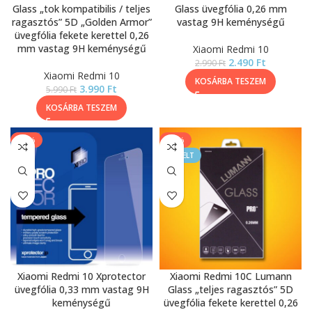
Glass „tok kompatibilis / teljes
Glass üvegfólia 0,26 mm
ragasztós” 5D „Golden Armor”
vastag 9H keménységű
üvegfólia fekete kerettel 0,26
mm vastag 9H keménységű
Xiaomi Redmi 10
2.490
Ft
2.990
Ft
Xiaomi Redmi 10
KOSÁRBA TESZEM
3.990
Ft
5.990
Ft
KOSÁRBA TESZEM
-13%
-33%
KIEMELT
Xiaomi Redmi 10 Xprotector
Xiaomi Redmi 10C Lumann
üvegfólia 0,33 mm vastag 9H
Glass „teljes ragasztós” 5D
keménységű
üvegfólia fekete kerettel 0,26