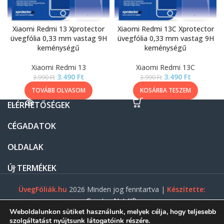
Xiaomi Redmi 13 Xprotector
Xiaomi Redmi 13C Xprotector
üvegfólia 0,33 mm vastag 9H
üvegfólia 0,33 mm vastag 9H
keménységű
keménységű
Xiaomi Redmi 13
Xiaomi Redmi 13C
3.490
Ft
3.490
Ft
3.990
Ft
3.990
Ft
TOVÁBB OLVASOM
KOSÁRBA TESZEM
ELÉRHETŐSÉGEK
CÉGADATOK
OLDALAK
ÚJ TERMÉKEK
ÜvegFóliák.hu
2026 Minden jog fenntartva |
Készítette:
Gasztro Net Kft.
Weboldalunkon sütiket használunk, melyek célja, hogy teljesebb
szolgáltatást nyújtsunk látogatóink részére.