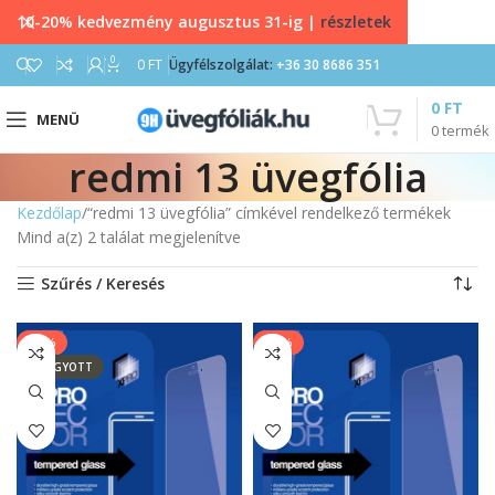
10-20% kedvezmény augusztus 31-ig |
részletek
0
0
FT
Ügyfélszolgálat:
+36 30 8686 351
0
FT
MENÜ
0
termék
redmi 13 üvegfólia
Kezdőlap
“redmi 13 üvegfólia” címkével rendelkező termékek
Mind a(z) 2 találat megjelenítve
Szűrés / Keresés
-13%
-13%
ELFOGYOTT